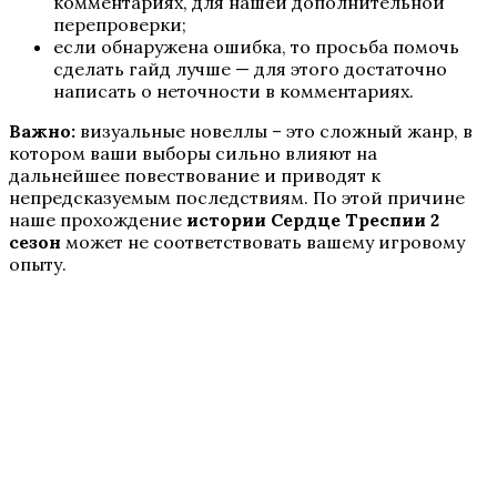
комментариях, для нашей дополнительной
И поглотит нас морок
перепроверки;
если обнаружена ошибка, то просьба помочь
сделать гайд лучше — для этого достаточно
написать о неточности в комментариях.
Важно:
визуальные новеллы – это сложный жанр, в
котором ваши выборы сильно влияют на
дальнейшее повествование и приводят к
непредсказуемым последствиям. По этой причине
наше прохождение
истории Сердце Треспии 2
сезон
может не соответствовать вашему игровому
Секрет Небес — Реквием
опыту.
Разбитое сердце Астреи