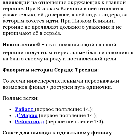
влияющий на отношение окружающих к главной
героине. При Высоком Влиянии к ней относятся
Пропавшие
уважительно, ей доверяют, в ней видят лидера, за
которым хочется идти. При Низком Влиянии
героине не проявляют должного уважения и не
принимают её в серьёз.
Накопления
🪙 – стат, позволяющий главной
героини получать материальные блага и союзников,
на благо своему народу и поставленной цели.
Фавориты истории Сердце Треспии:
Бюро Параллельных Миров
Co всеми нижеперечисленными персонажами
возможен финал + доступен путь одиночки.
Полные ветки:
Уайатт
(первое появление 1×1);
Д′Марио
(первое появление 1×1);
Рейнхольд
(первое появление 1×3).
Совет для выхода к идеальному финалу