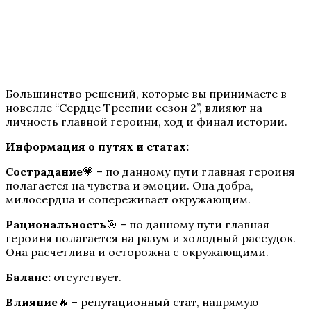
Te Amo. Том 1: Залив надежды
Большинство решений, которые вы принимаете в
новелле “Сердце Треспии сезон 2”, влияют на
личность главной героини, ход и финал истории.
Информация о путях и статах:
Сострадание
💗 – по данному пути главная героиня
полагается на чувства и эмоции. Она добра,
Пришествие Номер Три
милосердна и сопереживает окружающим.
Рациональность
🎯 – по данному пути главная
героиня полагается на разум и холодный рассудок.
Она расчетлива и осторожна с окружающими.
Баланс:
отсутствует.
Влияние
🔥 – репутационный стат, напрямую