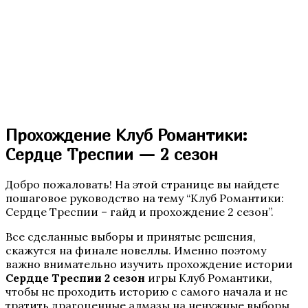
Бюро Параллельных Миров. Том 2
Прохождение Клуб Романтики:
Сердце Треспии — 2 сезон
Добро пожаловать! На этой странице вы найдете
пошаговое руководство на тему “Клуб Романтики:
Te Amo. Том 2
Сердце Треспии – гайд и прохождение 2 сезон”.
Все сделанные выборы и принятые решения,
скажутся на финале новеллы. Именно поэтому
важно внимательно изучить прохождение истории
Сердце Треспии 2 сезон
игры Клуб Романтики,
чтобы не проходить историю с самого начала и не
тратить драгоценные алмазы на ненужные выборы.