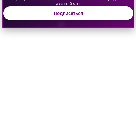
уютный чат.
Подписаться
Водяная Лилия
Аверрис: Дитя Разлома