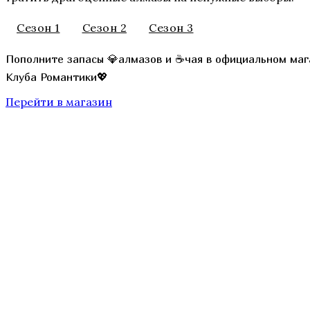
Сезон 1
Сезон 2
Сезон 3
Секрет Небес 3 — Конец Вечности
Пополните запасы 💎алмазов и ☕чая в официальном маг
Клуба Романтики💖
Перейти в магазин
Там, Где Любовь Горит Вечно