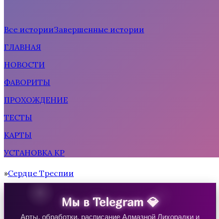
Все истории
Завершенные истории
ГЛАВНАЯ
Рождённая солнцем
НОВОСТИ
ФАВОРИТЫ
ПРОХОЖДЕНИЕ
ТЕСТЫ
КАРТЫ
УСТАНОВКА КР
Тени Сентфора 2 — Вне времени
Сердце Треспии
Home
Мы в Telegram 💎
Арты, обработки, расписание Алмазной Лихорадки и