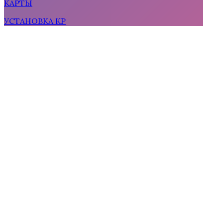
КАРТЫ
УСТАНОВКА КР
Тени Сентфора 2 — Вне времени
Водяная Лилия