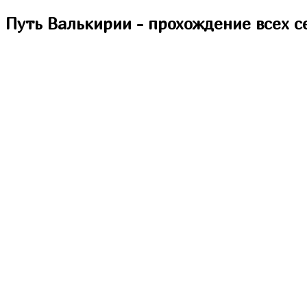
Пришествие Номер Три
Путь Валькирии - прохождение всех с
Пропавшие
Бюро Параллельных Миров