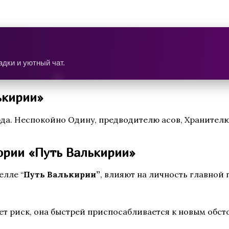
дки и уютный чат.
ькирии»
да. Неспокойно Одину, предводителю асов, Хранителю
тории «Путь Валькирии»
елле “
Путь Валькирии”
, влияют на личность главной 
ет риск, она быстрей приспосабливается к новым обст