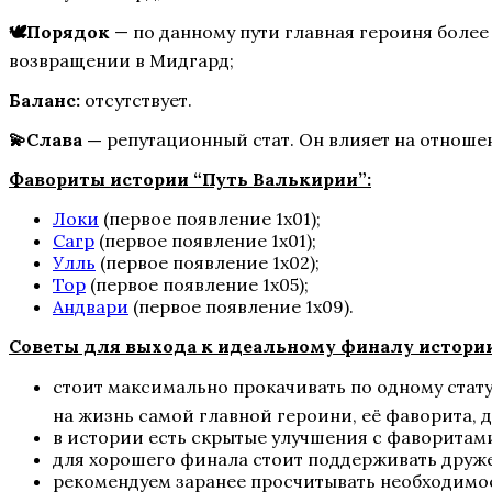
Там, Где Любовь Горит Вечно
🕊️Порядок
— по данному пути главная героиня более
возвращении в Мидгард;
Баланс:
отсутствует.
💫Слава —
репутационный стат. Он влияет на отноше
Фавориты истории “Путь Валькирии”:
Локи
(первое появление 1х01);
Сагр
(первое появление 1х01);
Te Amo. Том 1: Залив надежды
Улль
(первое появление 1х02);
Тор
(первое появление 1х05);
Андвари
(первое появление 1х09).
Советы для выхода к идеальному финалу истории
стоит максимально прокачивать по одному стату
на жизнь самой главной героини, её фаворита, д
в истории есть скрытые улучшения с фаворитам
для хорошего финала стоит поддерживать друж
рекомендуем заранее просчитывать необходимое