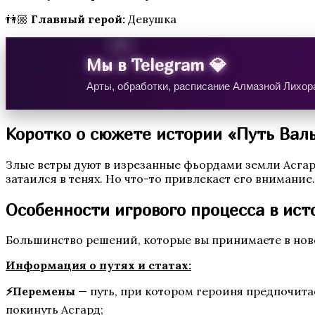
👫🏼
Главный герой:
Девушка
Te Amo. Том 2
Мы в Telegram 💎
Арты, обработки, расписание Алмазной Лихора
Коротко о сюжете истории «Путь Вал
Злые ветры дуют в изрезанные фьордами земли Асгар
Секрет Небес 3 — Конец Вечности
затаился в тенях. Но что-то привлекает его внимание.
Особенности игрового процесса в ис
Большинство решений, которые вы принимаете в нов
Информация о путях и статах:
⚡Перемены
— путь, при котором героиня предпочита
покинуть Асгард;