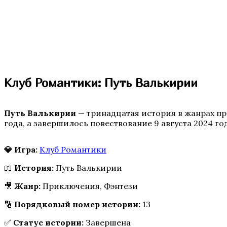
Аверрис: Дитя Разлома
Клуб Романтики: Путь Валькирии
Путь Валькирии
— тринадцатая история в жанрах пр
года, а завершилось повествование 9 августа 2024 го
Бюро Параллельных Миров. Том 2
💎 Игра:
Клуб Романтики
📖
История:
Путь Валькирии
🎥
Жанр:
Приключения, Фэнтези
🔢
Порядковый номер истории:
13
✅
Статус истории:
Завершена