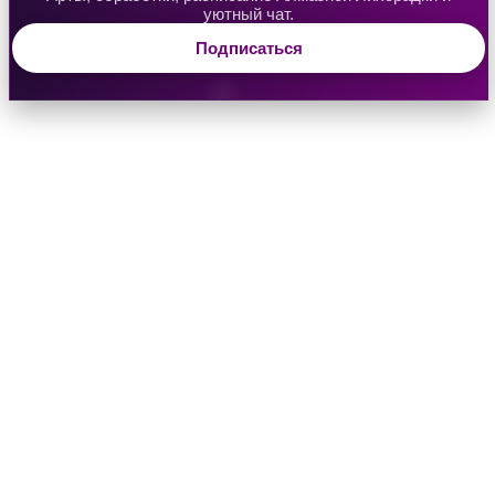
уютный чат.
Подписаться
Водяная Лилия
Аверрис: Дитя Разлома