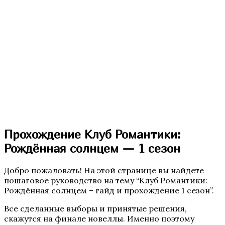
Секрет Небес 3 — Конец Вечности
Прохождение Клуб Романтики:
Там, Где Любовь Горит Вечно
Рождённая солнцем — 1 сезон
Добро пожаловать! На этой странице вы найдете
пошаговое руководство на тему “Клуб Романтики:
Рождённая солнцем – гайд и прохождение 1 сезон”.
Все сделанные выборы и принятые решения,
скажутся на финале новеллы. Именно поэтому