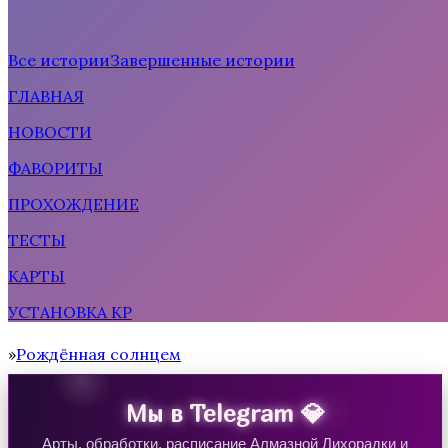
Все истории
Завершенные истории
ГЛАВНАЯ
Рождённая солнцем
НОВОСТИ
ФАВОРИТЫ
ПРОХОЖДЕНИЕ
ТЕСТЫ
КАРТЫ
УСТАНОВКА КР
Тени Сентфора 2 — Вне времени
Рождённая солнцем
Home
Мы в Telegram 💎
Арты, обработки, расписание Алмазной Лихорадки и