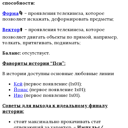
способности:
Пропавшие
Форма
🌀
– проявления телекинеза, которое
позволяет искажать, деформировать предметы;
Вектор
⬆️
– проявления телекинеза, которое
позволяет двигать объекты по прямой, например,
толкать, притягивать, поднимать;
Баланс:
отсутствует.
Фавориты истории “Пси”:
В истории доступны основные любовные линии
Бюро Параллельных Миров
Кей
(первое появление (1х01);
Йонас
(первое появление 1х01);
Иво
(первое появление 1х01).
Советы для выхода к идеальному финалу
истории:
стоит максимально прокачивать стат
отвечающий за характер –
Импульс/