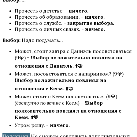
Прочесть о детстве. -
ничего.
Прочесть об образовании. -
ничего.
Прочесть о службе. -
закрытие выбора.
Прочесть о личных связях. -
ничего.
Выбор:
Надо подумать…
Может, стоит завтра с Даниэль посоветоваться
Любовь, Грех и Зло
(9💎) - ❗
Выбор положительно повлиял на
отношения с Даниэль. ⬆️🤝
Может, посоветоваться с напарником? (9💎) -
❗
Выбор
положительно
повлиял на
отношения с Кеем. ⬆️🤝
Может стоит с Кеем посоветоваться (9💎)
(доступно по ветке с Кеем)
- ❗
Выбор
положительно
повлиял на отношения с
Кеем. ⬆️🩷
Я охочусь на тебя 2
Утром решу. -
ничего.
Подсказка:
Не сможем совершить дополнительных