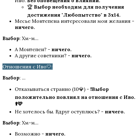
Иво.
Без оповещения о влиянии.
🏆
Выбор необходим для получения
достижения "Любопытство" в 3х14.
Месье Монтепена интересовали мои желания -
ничего.
Выбор
: Хм-м...
А Монтепен? -
ничего.
А другие советники? -
ничего.
Отношения с Иво🤍:
Выбор
: ...
Отказываться странно (10💎) - ❗
Выбор
положительно повлиял на отношения с Иво.
⬆️🩷
Не хотелось бы. Вдруг оступлюсь? -
ничего.
Выбор
: Хм-м...
Возможно -
ничего.