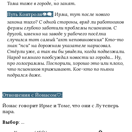
Тома тоже в городе, но занят.
Путь Контроля👁️‍🗨️:
Ирма, тут после нового
закона тихо? С одной стороны, вряд ли работников
фермы глубоко заботили проблемы псиоников. С
другой, именно на заводе у рабочего посёлка
Цветок из огня Тиамат
случился тот самый "акт неповиновения" Кто-то
знак "пси" на дорожном указателе нарисовал.
Стёрли уже, а так вы бы увидели, когда подъезжали.
Народ немного пообсуждал новости из города... Ну,
про голограммы. Поспорили, хорошо это или плохо,
что псиоников прижимают. Кое-кто по пьяни
подрался даже.
Отношения с Йонасом🤍:
Кали: Зов Тьмы
Йонас говорит Ирме и Томе, что они с Лу теперь
пара.
Выбор
: ...