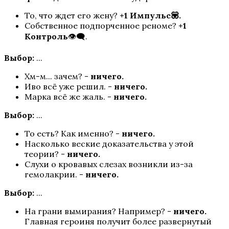
То, что ждет его жену?
+1 Импульс💟.
Собственное подпорченное реноме?
+1
Любовь со Звёзд
Контроль
👁️‍🗨️.
Выбор:
...
Хм-м... зачем? -
ничего.
Иво всё уже решил. -
ничего.
Марка всё же жаль. -
ничего.
Выбор:
...
То есть? Как именно? -
ничего.
Дракула. История Любви
Насколько веские доказательства у этой
теории? -
ничего.
Слухи о кровавых слезах возникли из-за
гемолакрии. -
ничего.
Выбор:
...
На грани вымирания? Например? -
ничего.
Главная героиня получит более развернутый