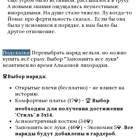
ещё утром было истинной, рассыпалось в труху.
Высокий прибой
А новыми знания ощущались неуместными,
инородными. На душе стало тяжело. Лу когда-то
Йонас про фертильность сказал... Если бы она
была у псиоников в порядке, к нам было бы
другое отношение.
Подсказка:
Перевыбрать наряд нельзя, но можно
купить всё сразу. Выбор "Запомнить все луки"
неактивен во время Алмазной лихорадки.
Тени Сентфора
👗Выбор наряда:
Открытые плечи (бесплатно) - не влияет на
историю.
Комфортные платье (17💎) - 🏆
Выбор
необходим для получения достижения
"Стиль" в 3х14.
Асимметричный костюм (34💎)
Запомнить все луки. (46💎) - Экономия 5💎.
Все
наряды будут добавлены в гардероб.
Королева за 30 Дней