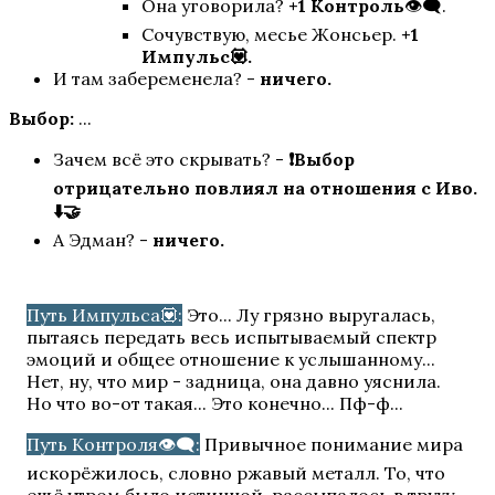
Она уговорила?
+1 Контроль
👁️‍🗨️.
Я охочусь на тебя
Сочувствую, месье Жонсьер.
+1
Импульс💟.
И там забеременела? -
ничего.
Выбор:
...
Зачем всё это скрывать? -
❗Выбор
отрицательно повлиял на отношения с Иво.
⬇️🤝
А Эдман? -
ничего.
В Ритме Страсти
Путь Импульса💟:
Это... Лу грязно выругалась,
пытаясь передать весь испытываемый спектр
эмоций и общее отношение к услышанному...
Нет, ну, что мир - задница, она давно уяснила.
Но что во-от такая... Это конечно... Пф-ф...
Путь Контроля👁️‍🗨️:
Привычное понимание мира
искорёжилось, словно ржавый металл. То, что