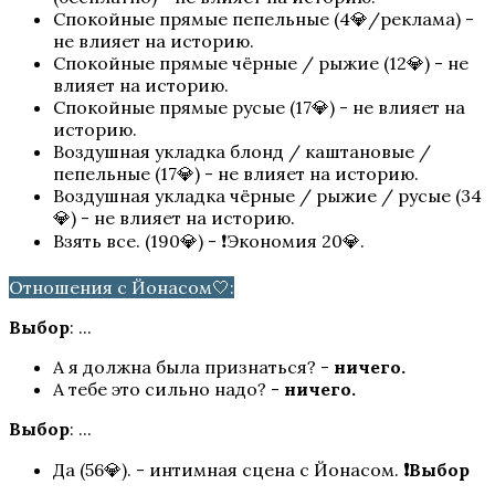
Спокойные прямые пепельные (4💎/реклама) -
не влияет на историю.
Спокойные прямые чёрные / рыжие (12💎) - не
влияет на историю.
Спокойные прямые русые (17💎) - не влияет на
историю.
Воздушная укладка блонд / каштановые /
пепельные (17💎) - не влияет на историю.
Воздушная укладка чёрные / рыжие / русые (34
Паруса в тумане
💎) - не влияет на историю.
Взять все. (190💎) - ❗Экономия 20💎.
Отношения с Йонасом🤍:
Выбор
: ...
А я должна была признаться? -
ничего.
А тебе это сильно надо? -
ничего.
Выбор
: ...
Да (56💎). - интимная сцена с Йонасом.
❗Выбор