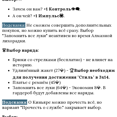
Зачем он вам?
+1 Контроль
👁️‍🗨️.
А он чей?
+1 Импульс💟.
Подсказка:
Не сможем совершить дополнительных
покупок, но можно купить всё сразу. Выбор
"Запомнить все луки" неактивен во время Алмазной
лихорадки.
👗Выбор наряда:
Кали: Пламя Сансары
Брюки со стрелками (бесплатно) - не влияет на
историю.
Удлинённый жакет (27💎) - 🏆
Выбор необходим
для получения достижения "Стиль" в 3х14.
Платье с ремнём (45💎)
Запомнить все луки (64💎) - Экономия 8💎. В
гардероб будут добавлены все наряды.
Подсказка:
О Киньяре можно прочесть всё, но
вариант "Прочесть о службе." закрывает выбор.
W: Ловчая Времени
Выбор:
…