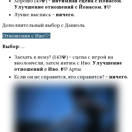
Хорошо (45💎) -
интимная сцена с Йонасом
.
Улучшение отношений с Йонасом.
⬆️🩷
Лучше выспись -
ничего.
Дополнительный выбор с Даниэль
Сердце Треспии
Отношения с Иво🤍:
Выбор:
…
Заехать к нему? (143💎) - сцена с игрой на
виолончели, затем интим с Иво.
Улучшение
отношений с Иво.
⬆️🩷 Арты.
Если он не справится, кто справится? -
ничего.
Хроники Гладиаторов