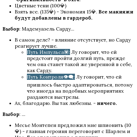
Цветные тени (100💎)
Взять все. (135💎) - Экономия 15💎.
Все макияжи
будут добавлены в гардероб.
Выбор
: Мадемуазель Сарду...
В самом деле? - влияние отсутствует, но Сарду
реагирует лучше.
Путь Импульса💟:
Лу говорит, что ей
предстоит пройти долгий путь, прежде
чем она станет такой же уверенной в себе,
как Сарду.
Путь Контроля👁️‍🗨️:
Лу говорит, что ей
пришлось быстро адаптироваться, потому
что иногда на подобных мероприятиях
раздаются выстрелы.
Ах, благодарю. Вы так любезны. -
ничего.
Выбор
: ...
Месье Монтепен предложил мне шпионить (10
💎) - главная героиня переговорит с Шарлем и