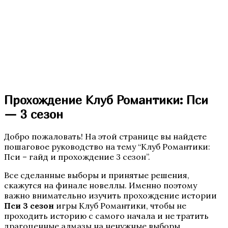
Бюро Параллельных Миров. Том 2
Прохождение Клуб Романтики: Пси
— 3 сезон
Добро пожаловать! На этой странице вы найдете
пошаговое руководство на тему “Клуб Романтики:
Te Amo. Том 2
Пси – гайд и прохождение 3 сезон”.
Все сделанные выборы и принятые решения,
скажутся на финале новеллы. Именно поэтому
важно внимательно изучить прохождение истории
Пси 3 сезон
игры Клуб Романтики, чтобы не
проходить историю с самого начала и не тратить
драгоценные алмазы на ненужные выборы.