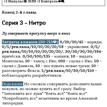
+2 Импульс💟. ИЛИ +2 Контроль👁️‍🗨️.
Конец 2-й главы.
Серия 3 - Нитро
Лу совершает прогулку вверх и вниз
Затраты алмазов (30-713💎):
0/20/30/45
- наряды,
0/5/реклама/10/10/20/20/59
- украшения,
0/5/
реклама/10/10/10/20/20/20/, 30/30/30/30/194
-
причёски,
0/50/100/135
- макияж,
10
- выдать
Монтепена,
10
- танец с Иво,
100
- сцена с Иво,
50
-
сцена с Даниэль,
10
- послушать новые треки,
10
-
разговорить Фокси,
5/реклама/10/30/50/150
-
поблагодарить разработчиков.
Подсказка:
Не сможем совершить дополнительных
покупок, но можно купить всё сразу. Выбор
"Запомнить все луки" "Взять всё" "Взять все"
"Попробовать все" неактивны во время Алмазной
лихорадки.