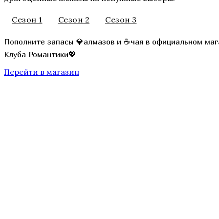
Сезон 1
Сезон 2
Сезон 3
Секрет Небес 3 — Конец Вечности
Пополните запасы 💎алмазов и ☕чая в официальном маг
Клуба Романтики💖
Перейти в магазин
Там, Где Любовь Горит Вечно