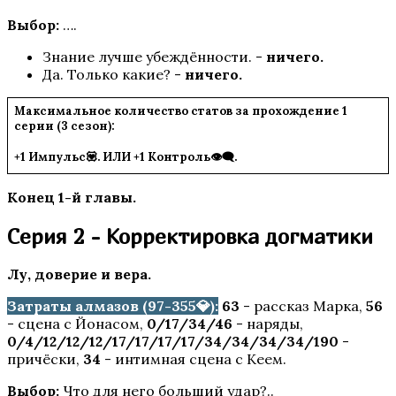
Выбор:
….
Знание лучше убеждённости. -
ничего.
Ярость Титанов
Да. Только какие? -
ничего.
Максимальное количество статов за прохождение 1
серии (3 сезон):
+1 Импульс💟. ИЛИ +1 Контроль👁️‍🗨️.
Конец 1-й главы.
Серия 2 - Корректировка догматики
Путь Валькирии
Лу, доверие и вера.
Затраты алмазов (97-355💎):
63
- рассказ Марка,
56
- сцена с Йонасом,
0/17/34/46
- наряды,
0/4/12/12/12/17/17/17/17/34/34/34/34/190
-
причёски,
34
- интимная сцена с Кеем.
Выбор:
Что для него больший удар?..