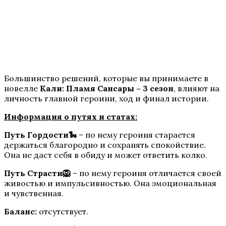
Te Amo. Том 1: Залив надежды
Большинство решений, которые вы принимаете в
новелле
Кали: Пламя Сансары – 3 сезон
, влияют на
личность главной героини, ход и финал истории.
Информация о путях и статах:
Путь Гордости🐍
– по нему героиня старается
Пришествие Номер Три
держаться благородно и сохранять спокойствие.
Она не даст себя в обиду и может ответить колко.
Путь Страсти🦁
– по нему героиня отличается своей
живостью и импульсивностью. Она эмоциональная
и чувственная.
Баланс:
отсутствует.