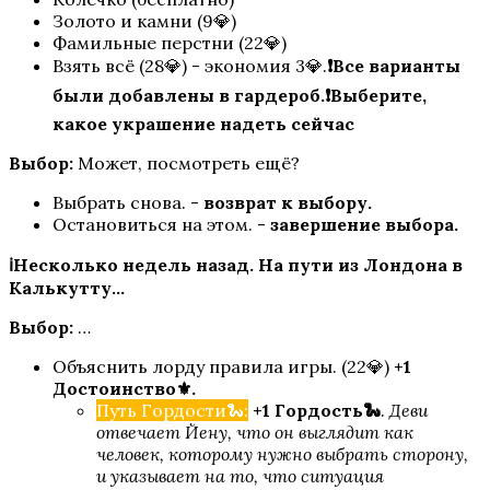
Золото и камни (9💎)
Фамильные перстни (22💎)
Взять всё (28💎) - экономия 3💎.
❗Все варианты
были добавлены в гардероб.❗Выберите,
Арканум
какое украшение надеть сейчас
Выбор:
Может, посмотреть ещё?
Выбрать снова. -
возврат к выбору.
Остановиться на этом. -
завершение выбора.
ℹ️Несколько недель назад. На пути из Лондона в
Калькутту...
Выбор:
…
По тонкому льду
Объяснить лорду правила игры. (22💎)
+1
Достоинство⚜️.
Путь Гордости🐍:
+1 Гордость🐍
.
Деви
отвечает Йену, что он выглядит как
человек, которому нужно выбрать сторону,
и указывает на то, что ситуация