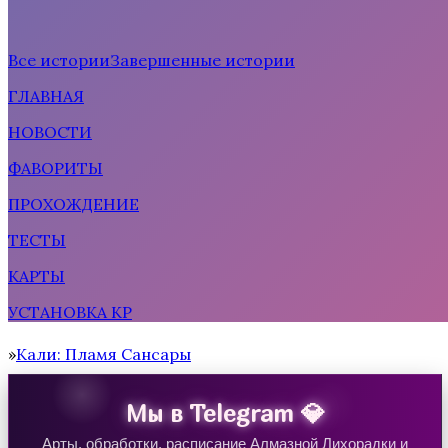
Все истории
Завершенные истории
ГЛАВНАЯ
Рождённая солнцем
НОВОСТИ
ФАВОРИТЫ
ПРОХОЖДЕНИЕ
ТЕСТЫ
КАРТЫ
УСТАНОВКА КР
Тени Сентфора 2 — Вне времени
Кали: Пламя Сансары
Home
Мы в Telegram 💎
Арты, обработки, расписание Алмазной Лихорадки и