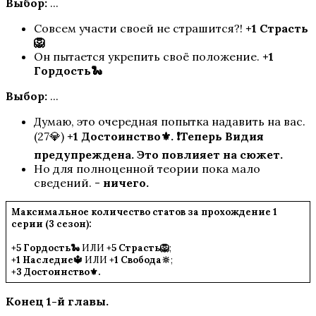
Выбор:
...
Совсем участи своей не страшится?!
+1 Страсть
🦁
Он пытается укрепить своё положение.
+1
Гордость🐍
Выбор:
...
Думаю, это очередная попытка надавить на вас.
(27💎)
+1 Достоинство⚜️.
❗Теперь Видия
предупреждена. Это повлияет на сюжет.
Но для полноценной теории пока мало
сведений. -
ничего.
Максимальное количество статов за прохождение 1
серии (3 сезон):
+5
Гордость🐍
ИЛИ
+5
Страсть🦁
;
+1
Наследие
🔱
ИЛИ
+1 Свобода
🔆
;
+3 Достоинство
⚜️
.
Конец 1-й главы.