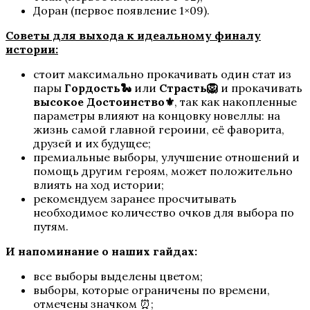
Доран (первое появление 1×09).
Шифр Шекспира
Советы для выхода к идеальному финалу
истории:
стоит максимально прокачивать один стат из
пары
Гордость🐍
или
Страсть🦁
и прокачивать
высокое Достоинство⚜️
, так как накопленные
параметры влияют на концовку новеллы: на
жизнь самой главной героини, её фаворита,
друзей и их будущее;
премиальные выборы, улучшение отношений и
Сага о Грозах
помощь другим героям, может положительно
влиять на ход истории;
рекомендуем заранее просчитывать
необходимое количество очков для выбора по
путям.
И напоминание о наших гайдах:
все выборы выделены цветом;
выборы, которые ограничены по времени,
отмечены значком ⏰;