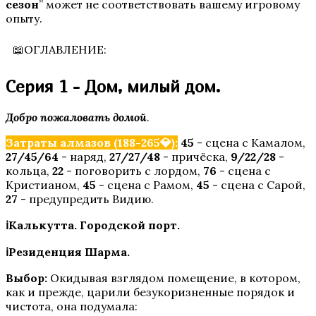
сезон
” может не соответствовать вашему игровому
опыту.
📖ОГЛАВЛЕНИЕ:
Серия 1 - Дом, милый дом.
Добро пожаловать домой
.
Затраты алмазов (188-265💎):
45
- сцена с Камалом,
Бездушная
27/45/64
- наряд,
27/27/48
- причёска,
9/22/28
-
кольца,
22
- поговорить с лордом,
76
- сцена с
Кристианом,
45
- сцена с Рамом,
45
- сцена с Сарой,
27
- предупредить Видию.
ℹ️Калькутта. Городской порт.
ℹ️Резиденция Шарма.
Выбор:
Окидывая взглядом помещение, в котором,
как и прежде, царили безукоризненные порядок и
Эдемов Сад
чистота, она подумала: