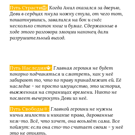
Путь Страсти🦁:
Когда Анил оказался за дверью,
Деви в сердцах пнула ножку стула, от чего тот,
пошатнувшись, завалился на бок и снёс
несколько стопок книг и бумаг. Сдержанные в
ходе этого разговора эмоции наконец дали
разрушительный выход.
Песнь о Красном Ниле
Путь Наследия🔱:
Главная героиня не будет
покорно подчиняться и смотреть, как у неё
забирают то, что по праву принадлежит ей. Её
наследие - не просто имущество, это история,
выжженная на страницах времени. Никто не
посмеет вычеркнуть Деви из неё.
Путь Свободы🔆:
Главной героини не нужны
ничьи милости и никакие права, дарованные
Игра в ТЭГ
кем-то. Всё, что хочет, она возьмёт сама. Все
поймут: если она сто-то считает своим - у неё
это не отнять.