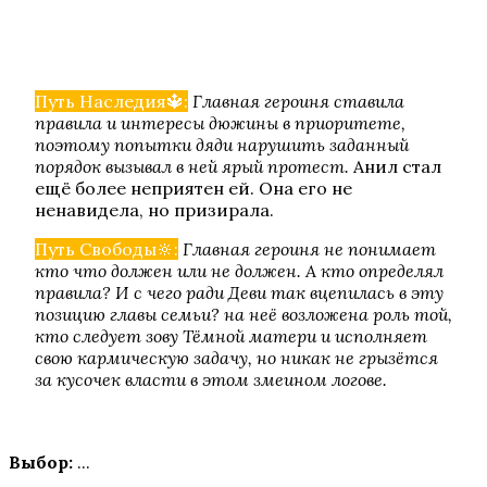
Путь Наследия🔱:
Главная героиня ставила
правила и интересы дюжины в приоритете,
поэтому попытки дяди нарушить заданный
порядок вызывал в ней ярый протест.
Анил стал
Секрет Небес 2
ещё более неприятен ей. Она его не
ненавидела, но призирала.
Путь Свободы🔆:
Главная героиня не понимает
кто что должен или не должен. А кто определял
правила? И с чего ради Деви так вцепилась в эту
позицию главы семьи? на неё возложена роль той,
кто следует зову Тёмной матери и исполняет
свою кармическую задачу, но никак не грызётся
за кусочек власти в этом змеином логове.
Роза Пустыни
Выбор:
...