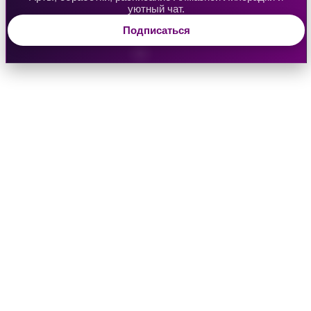
уютный чат.
Подписаться
Водяная Лилия
Аверрис: Дитя Разлома