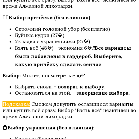
время Алмазной лихорадки.
💇‍♀️Выбор причёски (без влияния):
Скромный головной убор (бесплатно)
Сердце Треспии
Буйные кудри (27💎)
Укладка с украшениями (27💎)
Взять всё (48💎) - экономия 6💎.
❗Все варианты
были добавлены в гардероб. ❗Выберите,
какую причёску сделать сейчас
Выбор:
Может, посмотреть ещё?
Выбрать снова. -
возврат к выбору.
Остановиться на этой. -
завершение выбора.
Хроники Гладиаторов
Подсказка:
Сможем докупить оставшиеся варианты
или купить всё сразу. Выбор "Взять всё" неактивен во
время Алмазной лихорадки.
💍Выбор украшения (без влияния):
Колечко (бесплатно)