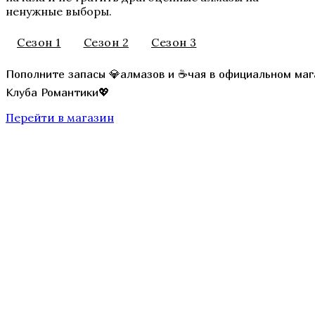
ненужные выборы.
Сезон 1
Сезон 2
Сезон 3
Секрет Небес 3 — Конец Вечности
Пополните запасы 💎алмазов и ☕чая в официальном маг
Клуба Романтики💖
Перейти в магазин
Там, Где Любовь Горит Вечно