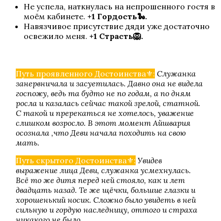
Не успела, наткнулась на непрошенного гостя в
моём кабинете.
+1 Гордость🐍.
Навязчивое присутствие дяди уже достаточно
освежило меня.
+1 Страсть🦁.
Пси
Путь проявленного Достоинства⚜️:
Служанка
занервничала и засуетилась. Давно она не видела
госпожу, ведь та будто не по годам, а по дням
росла и казалась сейчас такой зрелой, статной.
С такой и пререкаться не хотелось, уважение
слишком возросло. В этот момент Айшвария
осознала ,что Деви начала походить на свою
мать.
Путь скрытого Достоинства⚜️:
Увидев
выражение лица Деви, служанка усмехнулась.
Теодора
Всё то же дитя перед ней стояло, как и лет
двадцать назад. Те же щёчки, большие глазки и
хорошенький носик. Сложно было увидеть в ней
сильную и гордую наследницу, оттого и страха
никакого не было.