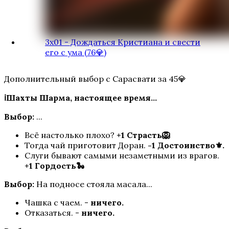
3х01 - Дождаться Кристиана и свести
его с ума (76💎)
Дополнительный выбор с Сарасвати за 45💎
ℹ️Шахты Шарма, настоящее время...
Выбор:
...
Всё настолько плохо?
+1 Страсть🦁
Тогда чай приготовит Доран.
-1 Достоинство⚜️.
Слуги бывают самыми незаметными из врагов.
+1 Гордость🐍
Выбор:
На подносе стояла масала...
Чашка с чаем. -
ничего.
Отказаться. -
ничего.