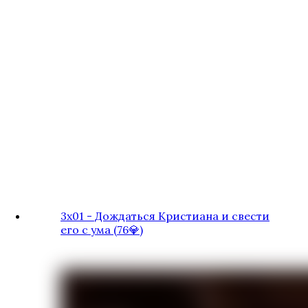
Высокий прибой
Тени Сентфора
3х01 - Дождаться Кристиана и свести
его с ума (76💎)
Королева за 30 Дней