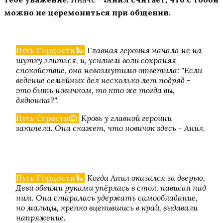
можно не церемониться при общении.
Путь Гордости🐍:
Главная героиня начала не на
шутку злиться, и, усилием воли сохраняя
спокойствие, она невозмутимо ответила: "Если
ведение семейных дел несколько лет подряд -
это быть новичком, то кто же тогда вы,
Любовь, Грех и Зло
дядюшка?".
Путь Страсти🦁:
Кровь у главной героини
закипела. Она скажет, что новичок здесь - Анил
.
Путь Гордости🐍:
Когда Анил оказался за дверью,
Деви обеими руками упёрлась в стол, нависая над
ним. Она старалась удержать самообладание,
Я охочусь на тебя 2
но мальцы, крепко вцепившись в край, выдавали
напряжение.