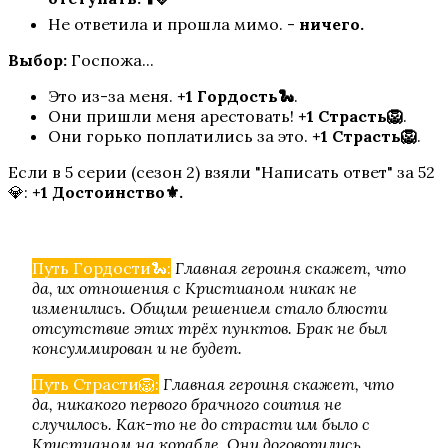
Не ответила и прошла мимо. -
ничего.
Выбор:
Госпожа...
Это из-за меня.
+1 Гордость🐍
.
Они пришли меня арестовать!
+1 Страсть🦁
.
Они горько поплатились за это.
+1 Страсть🦁
.
Если в 5 серии (сезон 2) взяли "Написать ответ" за 52
💎:
+1 Достоинство⚜️.
Путь Гордости🐍:
Главная героиня скажет, что
да, их отношения с Кристианом никак не
изменились. Общим решением стало блюсти
отсутствие этих трёх пунктов. Брак не был
консуммирован и не будет.
Путь Страсти🦁:
Главная героиня скажет, что
да, никакого первого брачного соития не
случилось. Как-то не до страсти им было с
Кристианом на корабле. Они договорились