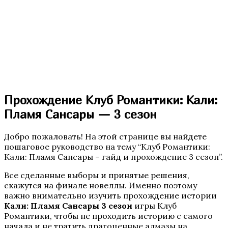
Бюро Параллельных Миров. Том 2
Прохождение Клуб Романтики: Кали:
Пламя Сансары — 3 сезон
Добро пожаловать! На этой странице вы найдете
пошаговое руководство на тему “Клуб Романтики:
Te Amo. Том 2
Кали: Пламя Сансары – гайд и прохождение 3 сезон”.
Все сделанные выборы и принятые решения,
скажутся на финале новеллы. Именно поэтому
важно внимательно изучить прохождение истории
Кали: Пламя Сансары 3 сезон
игры Клуб
Романтики, чтобы не проходить историю с самого
начала и не тратить драгоценные алмазы на