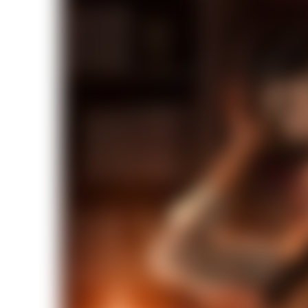
Моя Голливудская История
Рождённая Луной