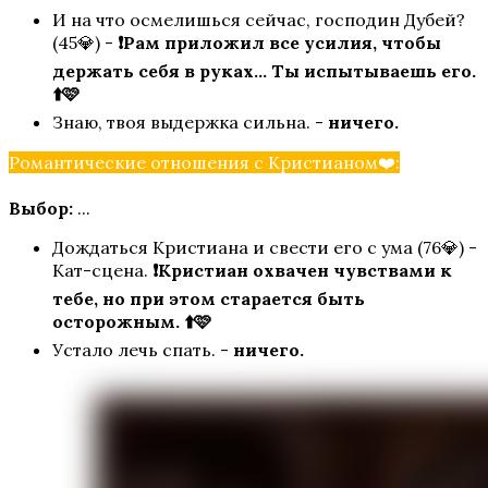
И на что осмелишься сейчас, господин Дубей?
(45💎) -
❗Рам приложил все усилия, чтобы
Любовь со Звёзд
держать себя в руках... Ты испытываешь его.
⬆️🩷
Знаю, твоя выдержка сильна. -
ничего.
Романтические отношения с Кристианом❤️:
Выбор:
...
Дождаться Кристиана и свести его с ума (76💎) -
Кат-сцена.
❗Кристиан охвачен чувствами к
Дракула. История Любви
тебе, но при этом старается быть
осторожным. ⬆️🩷
Устало лечь спать. -
ничего.