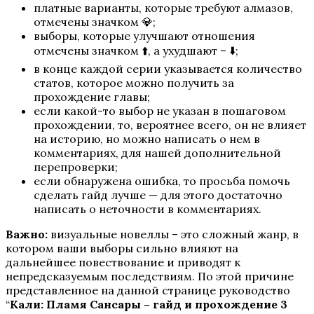
платные варианты, которые требуют алмазов,
И поглотит нас морок
отмечены значком 💎;
выборы, которые улучшают отношения
отмечены значком ⬆️, а ухудшают – ⬇️;
в конце каждой серии указывается количество
статов, которое можно получить за
прохождение главы;
если какой-то выбор не указан в пошаговом
прохождении, то, вероятнее всего, он не влияет
на историю, но можно написать о нем в
комментариях, для нашей дополнительной
Секрет Небес — Реквием
перепроверки;
если обнаружена ошибка, то просьба помочь
сделать гайд лучше — для этого достаточно
написать о неточности в комментариях.
Важно:
визуальные новеллы – это сложный жанр, в
котором ваши выборы сильно влияют на
дальнейшее повествование и приводят к
непредсказуемым последствиям. По этой причине
представленное на данной странице руководство
“
Кали: Пламя Сансары – гайд и прохождение 3
Разбитое сердце Астреи