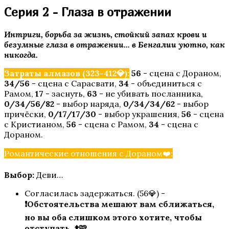
Серия 2 - Глаза в отражении
Интриги, борьба за жизнь, стойкий запах крови и
безумные глаза в отражении... в Бенгалии уютно, как
никогда.
Затраты алмазов (323-412💎):
56
- сцена с Дораном,
34/56
- сцена с Сарасвати,
34
- объединиться с
Рамом,
17
- заснуть,
63
- не убивать посланника,
0/34/56/82
- выбор наряда,
0/34/34/62
- выбор
причёски,
0/17/17/30
- выбор украшения,
56
- сцена
с Кристианом,
56
- сцена с Рамом,
34
- сцена с
Дораном.
Романтические отношения с Дораном❤️:
Выбор:
Деви…
Согласилась задержаться. (56💎) -
❗Обстоятельства мешают вам сближаться,
но вы оба слишком этого хотите, чтобы
отступать. ⬆️🩷