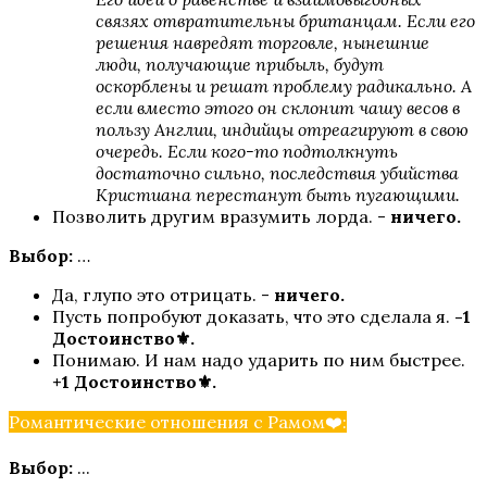
связях отвратительны британцам. Если его
решения навредят торговле, нынешние
люди, получающие прибыль, будут
Ярость Титанов
оскорблены и решат проблему радикально. А
если вместо этого он склонит чашу весов в
пользу Англии, индийцы отреагируют в свою
очередь. Если кого-то подтолкнуть
достаточно сильно, последствия убийства
Кристиана перестанут быть пугающими.
Позволить другим вразумить лорда. -
ничего.
Выбор:
…
Да, глупо это отрицать. -
ничего.
Путь Валькирии
Пусть попробуют доказать, что это сделала я.
-1
Достоинство⚜️.
Понимаю. И нам надо ударить по ним быстрее.
+1 Достоинство⚜️.
Романтические отношения с Рамом❤️:
Выбор:
...