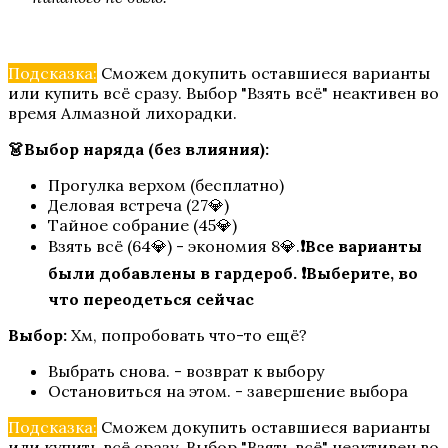
Подсказка:
Сможем докупить оставшиеся варианты
или купить всё сразу. Выбор "Взять всё" неактивен во
время Алмазной лихорадки.
Цветок из огня Тиамат
👗Выбор наряда (без влияния):
Прогулка верхом (бесплатно)
Деловая встреча (27💎)
Тайное собрание (45💎)
Взять всё (64💎) - экономия 8💎.
❗Все варианты
были добавлены в гардероб. ❗Выберите, во
что переодеться сейчас
Выбор:
Хм, попробовать что-то ещё?
Кали: Зов Тьмы
Выбрать снова. - возврат к выбору
Остановиться на этом. - завершение выбора
Подсказка:
Сможем докупить оставшиеся варианты
или купить всё сразу. Выбор "Взять всё" неактивен во