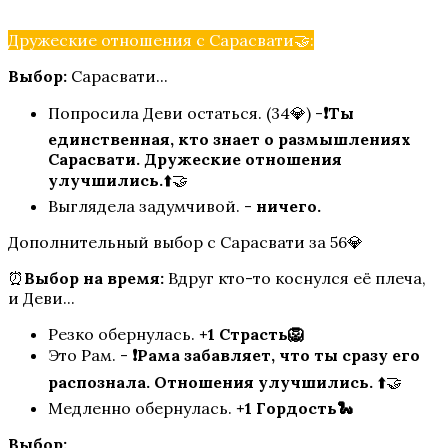
Дружеские отношения с Сарасвати🤝:
Выбор:
Сарасвати...
Попросила Деви остаться. (34💎) -
❗Ты
единственная, кто знает о размышлениях
Сарасвати. Дружеские отношения
улучшились.
⬆️🤝
Выглядела задумчивой. -
ничего.
Дополнительный выбор с Сарасвати за 56💎
⏰
Выбор на время:
Вдруг кто-то коснулся её плеча,
и Деви...
Резко обернулась.
+1 Страсть🦁
Это Рам. -
❗Рама забавляет, что ты сразу его
распознала. Отношения улучшились.
⬆️🤝
Медленно обернулась.
+1 Гордость🐍
Выбор:
...