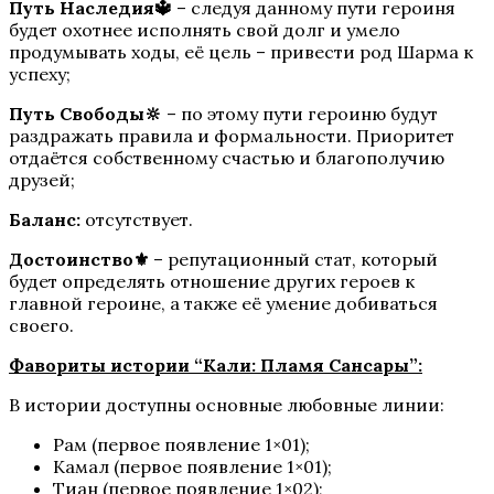
Путь Наследия🔱
– следуя данному пути героиня
будет охотнее исполнять свой долг и умело
Пропавшие
продумывать ходы, её цель – привести род Шарма к
успеху;
Путь Свободы🔆
– по этому пути героиню будут
раздражать правила и формальности. Приоритет
отдаётся собственному счастью и благополучию
друзей;
Баланс:
отсутствует.
Достоинство⚜️
– репутационный стат, который
будет определять отношение других героев к
Бюро Параллельных Миров
главной героине, а также её умение добиваться
своего.
Фавориты истории “Кали: Пламя Сансары”:
В истории доступны основные любовные линии:
Рам (первое появление 1×01);
Камал (первое появление 1×01);
Тиан (первое появление 1×02);