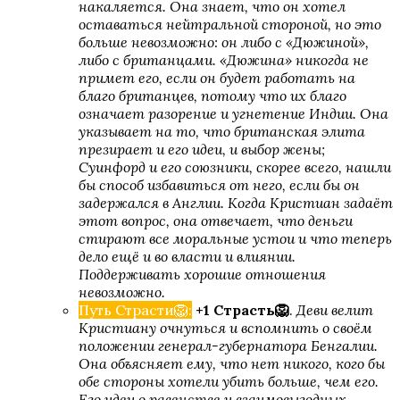
накаляется. Она знает, что он хотел
оставаться нейтральной стороной, но это
больше невозможно: он либо с «Дюжиной»,
либо с британцами. «Дюжина» никогда не
Грешный Лондон
примет его, если он будет работать на
благо британцев, потому что их благо
означает разорение и угнетение Индии. Она
указывает на то, что британская элита
презирает и его идеи, и выбор жены;
Суинфорд и его союзники, скорее всего, нашли
бы способ избавиться от него, если бы он
задержался в Англии. Когда Кристиан задаёт
этот вопрос, она отвечает, что деньги
стирают все моральные устои и что теперь
дело ещё и во власти и влиянии.
Десять желаний Софи
Поддерживать хорошие отношения
невозможно.
Путь Страсти🦁:
+1 Страсть🦁
.
Деви велит
Кристиану очнуться и вспомнить о своём
положении генерал-губернатора Бенгалии.
Она объясняет ему, что нет никого, кого бы
обе стороны хотели убить больше, чем его.
Его идеи о равенстве и взаимовыгодных