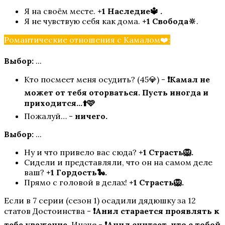
Я на своём месте.
+1 Наследие🔱 .
Я не чувствую себя как дома.
+1 Свобода🔆
.
Романтические отношения с Камалом❤️:
Выбор:
...
Кто посмеет меня осудить? (45💎) -
❗Камал не
может от тебя оторваться. Пусть иногда и
Кали: Пламя Сансары
приходится…⬆️🩷
Пожалуй… -
ничего.
Выбор:
...
Ну и что привело вас сюда?
+1 Страсть🦁.
Сидели и представляли, что он на самом деле
ваш?
+1 Гордость🐍.
Прямо с головой в делах!
+1 Страсть🦁.
Если в 7 серии (сезон 1) осадили дядюшку за 12
W: Ловчая Времени
статов Достоинства -
❗Анил старается проявлять к
тебе уважение.
Иначе -
❗Анил считает, что с тобой