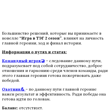
Te Amo. Том 1: Залив надежды
Большинство решений, которые вы принимаете в
новелле
“Игра в ТЭГ 2 сезон”
, влияют на личность
главной героини, ход и финал истории.
Информация о путях и статах:
Командный игрок🤝
– следование данному пути,
подразумевает под собой сотрудничество, доброе
Пришествие Номер Три
отношения и гармонию среди членов команды, ради
этого главная героиня готова пожертвовать даже
победой.
Охотник💪
– по данному пути главной героине
важен результат и эффективность. Ради победы она
готова идти по головам.
Баланс:
отсутствует.