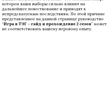
И поглотит нас морок
котором ваши выборы сильно влияют на
дальнейшее повествование и приводят к
непредсказуемым последствиям. По этой причине
представленное на данной странице руководство
“
Игра в ТЭГ – гайд и прохождение 2 сезон
” может
не соответствовать вашему игровому опыту.
Секрет Небес — Реквием
Разбитое сердце Астреи