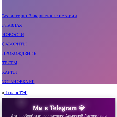
Все истории
Завершенные истории
ГЛАВНАЯ
Рождённая солнцем
НОВОСТИ
ФАВОРИТЫ
ПРОХОЖДЕНИЕ
ТЕСТЫ
КАРТЫ
УСТАНОВКА КР
Тени Сентфора 2 — Вне времени
Игра в ТЭГ
Home
Мы в Telegram 💎
Арты, обработки, расписание Алмазной Лихорадки и