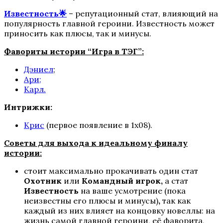
Известность🌟
– репутационный стат, влияющий на
Пропавшие
популярность главной героини. Известность может
приносить как плюсы, так и минусы.
Фавориты истории “Игра в ТЭГ”:
Дэниел
;
Ари;
Карл.
Интрижки:
Крис
(первое появление в 1х08).
Бюро Параллельных Миров
Советы для выхода к идеальному финалу
истории:
стоит максимально прокачивать один стат
Охотник
или
Командный игрок,
а стат
Известность
на ваше усмотрение (пока
неизвестны его плюсы и минусы)
,
так как
каждый из них влияет на концовку новеллы: на
жизнь самой главной героини, её фаворита,