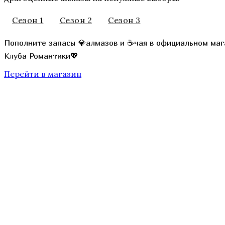
Сезон 1
Сезон 2
Сезон 3
Секрет Небес 3 — Конец Вечности
Пополните запасы 💎алмазов и ☕чая в официальном маг
Клуба Романтики💖
Перейти в магазин
Там, Где Любовь Горит Вечно