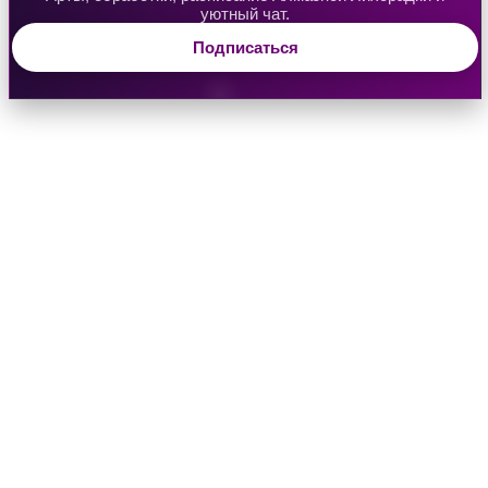
уютный чат.
Подписаться
Водяная Лилия
Аверрис: Дитя Разлома