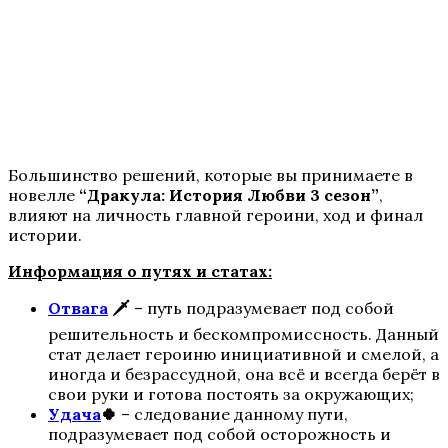
Te Amo. Том 1: Залив надежды
Большинство решений, которые вы принимаете в
новелле
“Дракула: История Любви 3 сезон”
,
влияют на личность главной героини, ход и финал
истории.
Информация о путях и статах:
Пришествие Номер Три
Отвага
🗡️
– путь подразумевает под собой
решительность и бескомпромиссность. Данный
стат делает героиню инициативной и смелой, а
иногда и безрассудной, она всё и всегда берёт в
свои руки и готова постоять за окружающих;
Удача
🍀
– следование данному пути,
подразумевает под собой осторожность и