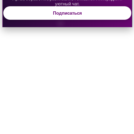
уютный чат.
Подписаться
Водяная Лилия
Аверрис: Дитя Разлома