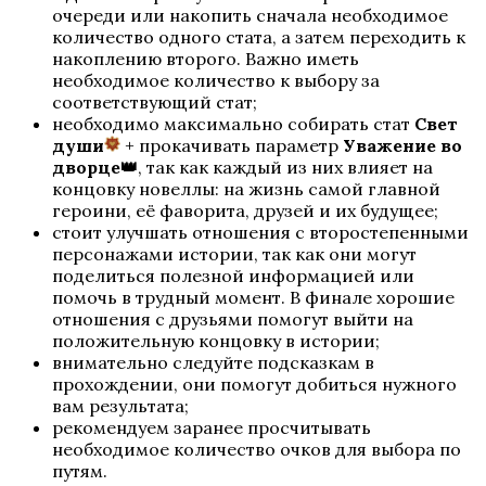
И поглотит нас морок
очереди или накопить сначала необходимое
количество одного стата, а затем переходить к
накоплению второго. Важно иметь
необходимое количество к выбору за
соответствующий стат;
необходимо максимально собирать стат
Свет
души
+ прокачивать параметр
Уважение во
дворце👑
, так как каждый из них влияет на
концовку новеллы: на жизнь самой главной
героини, её фаворита, друзей и их будущее;
стоит улучшать отношения с второстепенными
Секрет Небес — Реквием
персонажами истории, так как они могут
поделиться полезной информацией или
помочь в трудный момент. В финале хорошие
отношения с друзьями помогут выйти на
положительную концовку в истории;
внимательно следуйте подсказкам в
прохождении, они помогут добиться нужного
вам результата;
рекомендуем заранее просчитывать
необходимое количество очков для выбора по
путям.
Разбитое сердце Астреи