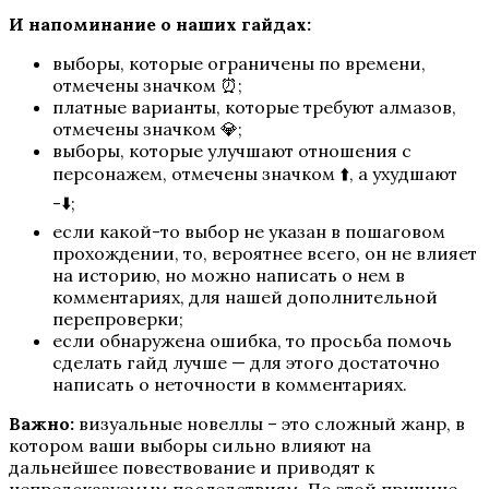
И напоминание о наших гайдах:
выборы, которые ограничены по времени,
отмечены значком ⏰;
платные варианты, которые требуют алмазов,
отмечены значком 💎;
выборы, которые улучшают отношения с
персонажем, отмечены значком ⬆️, а ухудшают
-⬇️;
если какой-то выбор не указан в пошаговом
Бездушная
прохождении, то, вероятнее всего, он не влияет
на историю, но можно написать о нем в
комментариях, для нашей дополнительной
перепроверки;
если обнаружена ошибка, то просьба помочь
сделать гайд лучше — для этого достаточно
написать о неточности в комментариях.
Важно:
визуальные новеллы – это сложный жанр, в
котором ваши выборы сильно влияют на
дальнейшее повествование и приводят к
Эдемов Сад
непредсказуемым последствиям. По этой причине