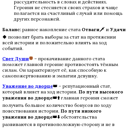
рассудительность в словах и действиях.
Героиня не стесняется своих страхов и чаще
Пропавшие
полагается на счастливый случай или помощь
других персонажей.
Баланс:
равное накопление стата
Отваги🗡️
и
Удачи
🍀
позволит брать выборы за стат на протяжении
всей истории и положительно влиять на ход
событий.
Свет Души
– прокачивание данного стата
поможет главной героине противостоять тёмным
силам. Он характеризует её, как способную к
Бюро Параллельных Миров
самопожертвованию и эмпатии девушку.
Уважение во дворце
👑
– репутационный стат,
который влияет на ход истории.
По пути высокого
уважения во дворце👑⬆️
главная героиня сможет
получить большое количество бонусов по ходу
повествования истории.
По пути низкого
уважения
во дворце👑⬇️
обстоятельства
развиваются в противоположную сторону и не в