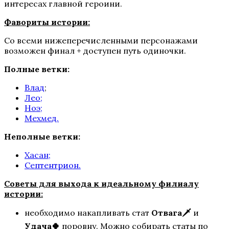
интересах главной героини.
Шифр Шекспира
Фавориты истории:
Co всеми нижеперечисленными персонажами
возможен финал + доступен путь одиночки.
Полные ветки:
Влад
;
Лео;
Ноэ;
Мехмед.
Сага о Грозах
Неполные ветки:
Хасан;
Септентрион.
Советы для выхода к идеальному филиалу
истории:
необходимо накапливать стат
Отвага🗡️
и
Удача
🍀
поровну. Можно собирать статы по