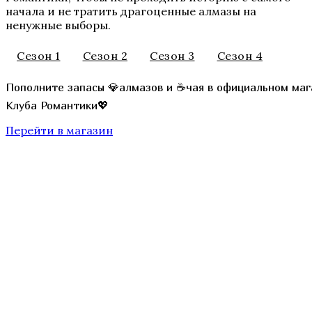
начала и не тратить драгоценные алмазы на
ненужные выборы.
Секрет Небес 3 — Конец Вечности
Сезон 1
Сезон 2
Сезон 3
Сезон 4
Пополните запасы 💎алмазов и ☕чая в официальном маг
Клуба Романтики💖
Перейти в магазин
Там, Где Любовь Горит Вечно