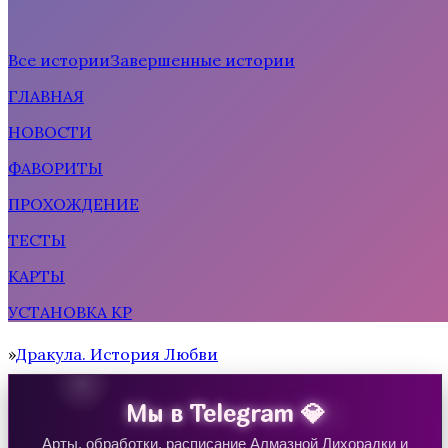
Все истории
Завершенные истории
ГЛАВНАЯ
Рождённая солнцем
НОВОСТИ
ФАВОРИТЫ
ПРОХОЖДЕНИЕ
ТЕСТЫ
КАРТЫ
УСТАНОВКА КР
Тени Сентфора 2 — Вне времени
Дракула. История Любви
Home
Мы в Telegram 💎
Арты, обработки, расписание Алмазной Лихорадки и