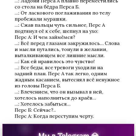
…: Ладони Перса А плавно переместились
со стола на бёдра Перса Б.
…: От ласкового поглаживания по телу
пробежали мурашки.
…: Сжав пальцы чуть сильнее, Перс А
Бюро Параллельных Миров. Том 2
подтянул её к себе, шепнул на ухо:
Перс А: И чем займёмся?
…: Всё перед глазами закружилось… Слова
и мысли путались, тонули в желании,
выталкивающем все лишние мысли.
…: Как ей нравилось это чувство!
…: Все беды, все тревоги уходили на
задний план. Перс А так легко, одним
жадным касанием, вытеснял всё ненужное
из головы Перса Б.
…: Влечением, что он вызывал в ней,
Te Amo. Том 2
хотелось наполниться до краёв…
…: Хотелось забыться…
Перс Б: Сейчас?..
Перс А: Когда переступим черту.
Мы в Telegram 💎