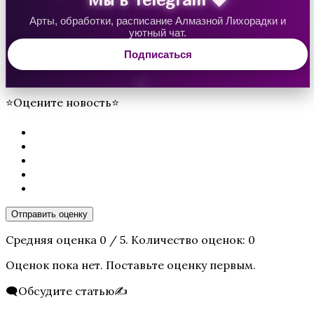
Арты, обработки, расписание Алмазной Лихорадки и
уютный чат.
Секрет Небес 3 — Конец Вечности
Подписаться
⭐Оцените новость⭐
Там, Где Любовь Горит Вечно
Отправить оценку
Средняя оценка
0
/ 5. Количество оценок:
0
Оценок пока нет. Поставьте оценку первым.
🗨️Обсудите статью✍️