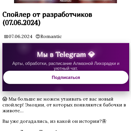
Спойлер от разработчиков
(07.06.2024)
Водяная Лилия
📅07.06.2024
😍Romantic
Мы в Telegram 💎
Арты, обработки, расписание Алмазной Лихорадки и
уютный чат.
Подписаться
Аверрис: Дитя Разлома
😱 Мы больше не можем утаивать от вас новый
спойлер! Эмоции, от которых появляются бабочки в
животе…
Вы уже догадались, из какой он истории?🦋