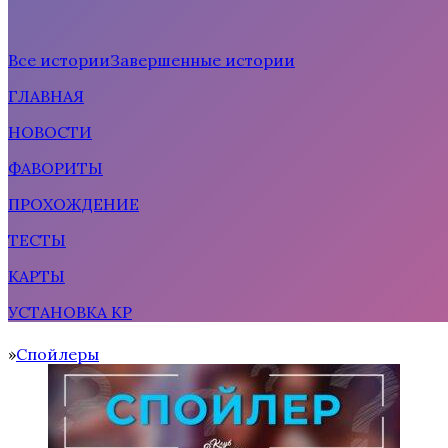
Все истории
Завершенные истории
ГЛАВНАЯ
Рождённая солнцем
НОВОСТИ
ФАВОРИТЫ
ПРОХОЖДЕНИЕ
ТЕСТЫ
КАРТЫ
УСТАНОВКА КР
Тени Сентфора 2 — Вне времени
Спойлеры
Home