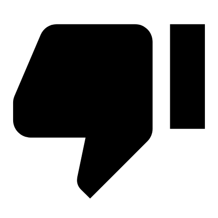
Легенда Ивы
Секрет Небес