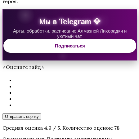
героя.
Мы в Telegram 💎
Грешный Лондон
Арты, обработки, расписание Алмазной Лихорадки и
уютный чат.
Подписаться
⭐Оцените гайд⭐
Десять желаний Софи
Отправить оценку
Средняя оценка
4.9
/ 5. Количество оценок:
78
Оценок пока нет. Поставьте оценку первым.