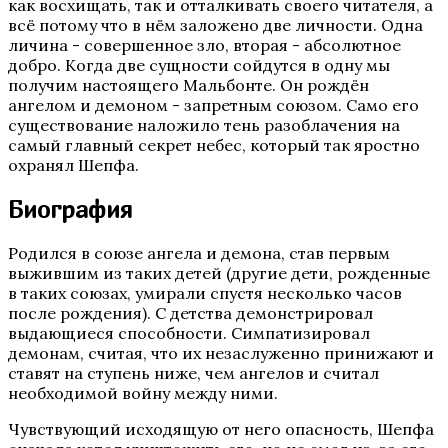
как восхищать, так и отталкивать своего читателя, а
всё потому что в нём заложено две личности. Одна
личина - совершенное зло, вторая - абсолютное
добро. Когда две сущности сойдутся в одну мы
получим настоящего Мальбонте. Он рождён
Бюро Параллельных Миров. Том 2
ангелом и демоном - запретным союзом. Само его
существование наложило тень разоблачения на
самый главный секрет небес, который так яростно
охранял Шепфа.
Биография
Родился в союзе ангела и демона, став первым
выжившим из таких детей (другие дети, рожденные
в таких союзах, умирали спустя несколько часов
Te Amo. Том 2
после рождения). С детства демонстрировал
выдающиеся способности. Симпатизировал
демонам, считая, что их незаслуженно принижают и
ставят на ступень ниже, чем ангелов и считал
необходимой войну между ними.
Чувствующий исходящую от него опасность, Шепфа