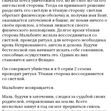
сначала хотел уничтожить его, но не смог из-за его
ангельской стороны. Тогда он принимает решение
разделить его светлую и тёмную сторону: светлая
обретает физическую оболочку и, получив имя Бонт,
Секрет Небес 3 — Конец Вечности
оказывается заточенной в башне, не помня ничего о
своём прошлом, а тёмная лишается своего
физического воплощения. Долгое время тёмная
сторона Мальбонте желала воссоединиться со
светлой, проведя ритуал, для которого необходима
кровь Непризнанного, ангела и демона. Будучи
бестелесной она начинает искать себе союзников,
способных осуществить это. Одним из них
становится ангел Фенцио.
Он совершает убийства и в 9 серии 2 сезона
Там, Где Любовь Горит Вечно
проводит ритуал. Тёмная сторона воссоединяется
со светлой.
Мальбонте возвращается.
Маль, будучи в заточении, следил за судьбой своих
родителей, отправленных на землю. Всего
несколько минут в год он мог прорваться сквозь