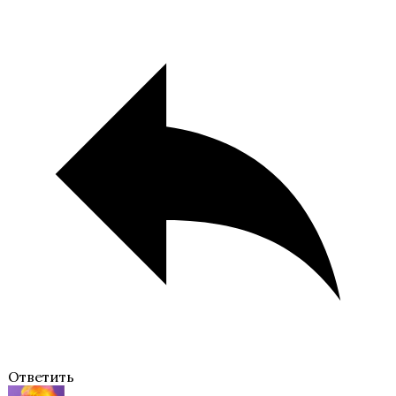
Я охочусь на тебя
В Ритме Страсти
Ответить