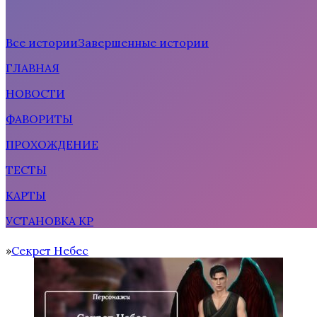
Все истории
Завершенные истории
ГЛАВНАЯ
Рождённая солнцем
НОВОСТИ
ФАВОРИТЫ
ПРОХОЖДЕНИЕ
ТЕСТЫ
КАРТЫ
УСТАНОВКА КР
Тени Сентфора 2 — Вне времени
Секрет Небес
Home