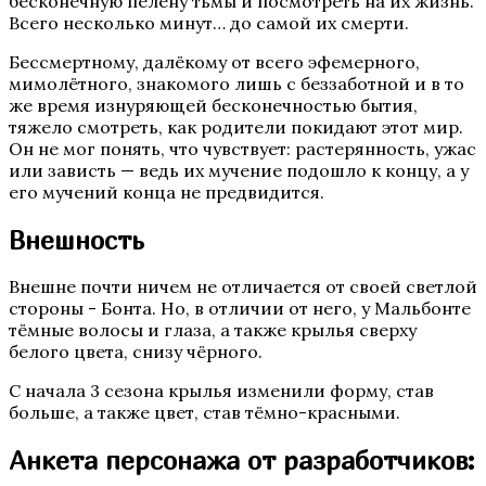
бесконечную пелену тьмы и посмотреть на их жизнь.
Всего несколько минут… до самой их смерти.
Бессмертному, далёкому от всего эфемерного,
Te Amo. Том 1: Залив надежды
мимолётного, знакомого лишь с беззаботной и в то
же время изнуряющей бесконечностью бытия,
тяжело смотреть, как родители покидают этот мир.
Он не мог понять, что чувствует: растерянность, ужас
или зависть — ведь их мучение подошло к концу, а у
его мучений конца не предвидится.
Внешность
Внешне почти ничем не отличается от своей светлой
Пришествие Номер Три
стороны - Бонта. Но, в отличии от него, у Мальбонте
тёмные волосы и глаза, а также крылья сверху
белого цвета, снизу чёрного.
С начала 3 сезона крылья изменили форму, став
больше, а также цвет, став тёмно-красными.
Анкета персонажа от разработчиков: