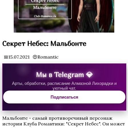
Водяная Лилия
Секрет Небес: Мальбонте
📅15.07.2021
😍Romantic
Мы в Telegram 💎
Арты, обработки, расписание Алмазной Лихорадки и
уютный чат.
Аверрис: Дитя Разлома
Подписаться
Мальбонте - самый противоречивый персонаж
истории Клуба Романтики: "Секрет Небес". Он может