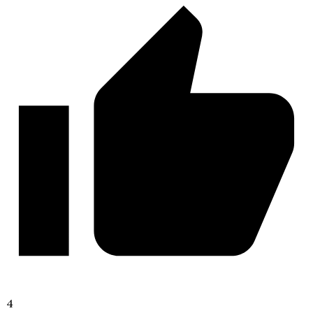
Любовь со Звёзд
Дракула. История Любви
4