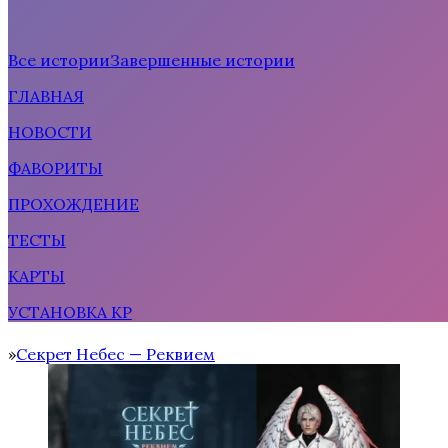
Все истории
Завершенные истории
ГЛАВНАЯ
Рождённая солнцем
НОВОСТИ
ФАВОРИТЫ
ПРОХОЖДЕНИЕ
ТЕСТЫ
КАРТЫ
УСТАНОВКА КР
Тени Сентфора 2 — Вне времени
Секрет Небес — Реквием
Home