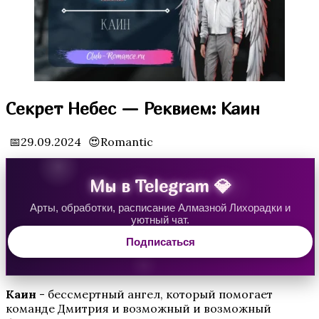
Водяная Лилия
Секрет Небес — Реквием: Каин
📅29.09.2024
😍Romantic
Мы в Telegram 💎
Арты, обработки, расписание Алмазной Лихорадки и
уютный чат.
Аверрис: Дитя Разлома
Подписаться
Каин
- бессмертный ангел, который помогает
команде Дмитрия и возможный и возможный