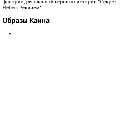
фаворит для главной героини истории "Секрет
Небес. Реквием".
Образы Каина
Бюро Параллельных Миров. Том 2
Te Amo. Том 2