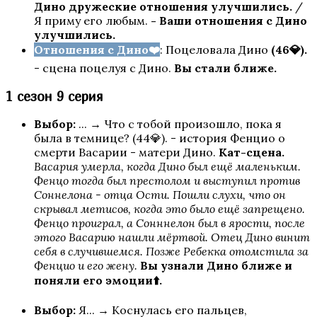
Дино дружеские отношения улучшились.
/
Я приму его любым.
- Ваши отношения с Дино
улучшились.
Отношения с Дино❤️
: Поцеловала Дино
(46💎).
- сцена поцелуя с Дино.
Вы стали ближе.
Цветок из огня Тиамат
1 сезон 9 серия
Выбор:
... → Что с тобой произошло, пока я
была в темнице? (44💎). - история Фенцио о
смерти Васарии - матери Дино.
Кат-сцена.
Васария умерла, когда Дино был ещё маленьким.
Фенцо тогда был престолом и выступил против
Соннелона - отца Ости. Пошли слухи, что он
скрывал метисов, когда это было ещё запрещено.
Фенцо проиграл, а Сонннелон был в ярости, после
этого Васарию нашли мёртвой. Отец Дино винит
Кали: Зов Тьмы
себя в случившемся. Позже Ребекка отомстила за
Фенцио и его жену.
Вы узнали Дино ближе и
поняли его эмоции
⬆️
.
Выбор:
Я... → Коснулась его пальцев,