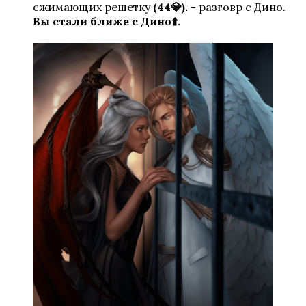
сжимающих решетку
(44💎).
- разговр с Дино.
Вы стали ближе с Дино⬆️.
Сердце Треспии
Хроники Гладиаторов