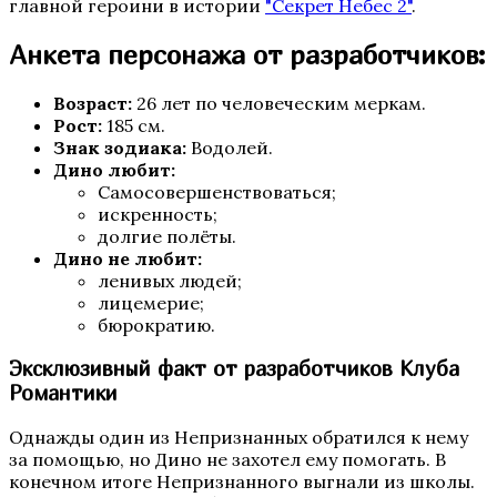
главной героини в истории
"Секрет Небес 2"
.
Анкета персонажа от разработчиков:
Бюро Параллельных Миров. Том 2
Возраст:
26 лет по человеческим меркам.
Рост:
185 см.
Знак зодиака:
Водолей.
Дино любит:
Самосовершенствоваться;
искренность;
долгие полёты.
Дино не любит:
ленивых людей;
лицемерие;
бюрократию.
Te Amo. Том 2
Эксклюзивный факт от разработчиков Клуба
Романтики
Однажды один из Непризнанных обратился к нему
за помощью, но Дино не захотел ему помогать. В
конечном итоге Непризнанного выгнали из школы.