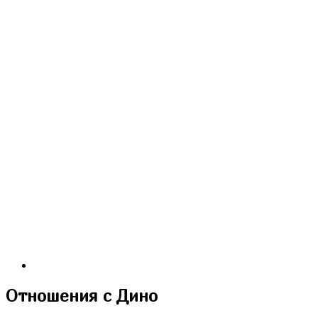
Любовь, Грех и Зло
Я охочусь на тебя 2
Отношения с Дино