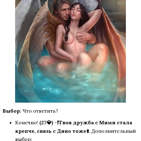
Высокий прибой
Тени Сентфора
Выбор:
Что ответить?
Конечно!
(27💎)
-
❗Твоя дружба с Мими стала
крепче, связь с Дино тоже⬆️.
Дополнительный
Королева за 30 Дней
выбор: