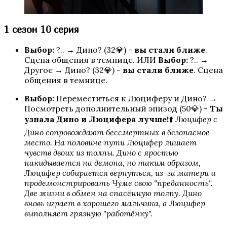
1 сезон 10 серия
Арканум
Выбор:
?.. → Дино? (32💎) -
вы стали ближе
.
Сцена общения в темнице. ИЛИ
Выбор:
?.. →
Другое → Дино? (32💎) -
вы стали ближе
. Сцена
общения в темнице.
Выбор:
Переместиться к Люциферу и Дино? →
Посмотреть дополнительный эпизод (50💎) -
Ты
узнала Дино и Люцифера лучше!
⬆️
Люцифер с
Дино сопровождают бессмертных в безопасное
место. На половине пути Люцифер лишает
чувств двоих из толпы. Дино с яростью
По тонкому льду
накидывается на демона, но таким образом,
Люцифер собирается вернуться, из-за матери и
продемонстрировать Чуме свою "преданность".
Две жизни в обмен на спасённую толпу. Дино
вновь играет в хорошего мальчика, а Люцифер
выполняет грязную "работёнку".