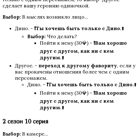
сделает вашу героиню одиночкой.
Легенда Ивы
Выбор:
В мыслях возникло лицо...
Дино. -
❗
Ты хочешь быть только с
Дино.
⬆️
Выбор:
Что делать?
Пойти к нему (30💎) -
❗Вам хорошо
друг с другом, как ни с кем
другим.
⬆️
Другое. -
переход к другому фавориту
, если у
вас прокачены отношения более чем с одним
персонажем.
Секрет Небес
Дино. -
❗
Ты хочешь быть только с
Дино.
⬆️
Пойти к нему (30💎) -
❗Вам хорошо
друг с другом, как ни с кем
другим.
⬆️
2 сезон 10 серия
Выбор:
В камере...