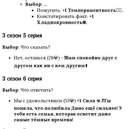
Выбор
: ...
Пошутить.
+1 Темпераментность❤️‍🔥.
Констатировать факт.
+1
Хладнокровность
❄️
.
3 сезон 5 серия
Выбор
: Что сказать?
Нет, останься (28💎) -
❗Вам спокойно друг с
Моя Голливудская История
другом как ни с кем другим
⬆️
3 сезон 6 серия
Выбор
: Что ответить?
Мы с удовольствием (53💎)
+1 Сила 🤜.❗Ты
поняла, что полюбила Дино ещё сильнее! У
тебя есть семья, которая осветит даже
самые тёмные времена!
Рождённая Луной