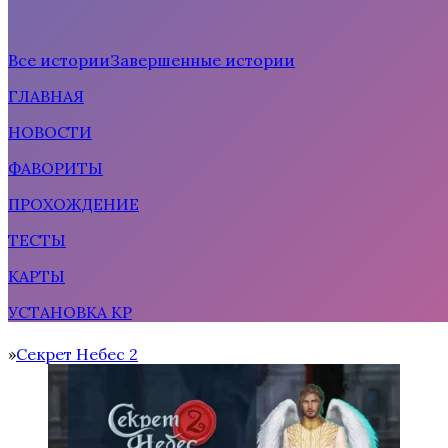
Все истории
Завершенные истории
ГЛАВНАЯ
Рождённая солнцем
НОВОСТИ
ФАВОРИТЫ
ПРОХОЖДЕНИЕ
ТЕСТЫ
КАРТЫ
УСТАНОВКА КР
Тени Сентфора 2 — Вне времени
Секрет Небес 2
Home