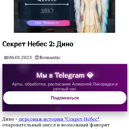
Водяная Лилия
Секрет Небес 2: Дино
📅06.01.2023
😍Romantic
Мы в Telegram 💎
Арты, обработки, расписание Алмазной Лихорадки и
уютный чат.
Аверрис: Дитя Разлома
Подписаться
Дино -
персонаж истории "Секрет Небес"
,
очаровательный ангел и возможный фаворит