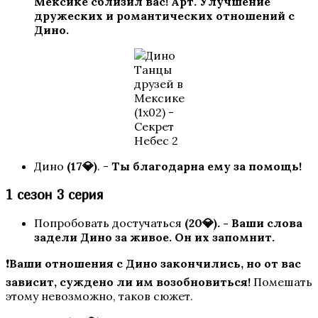
Мексике сблизил вас!
Арт.
Улучшение
дружеских и романтических отношений с
Дино.
Танцы
друзей в
Мексике
Секрет Небес 2
(1х02) -
Секрет
Небес 2
Дино
(17💎)
. -
Ты благодарна ему за помощь!
1 сезон 3 серия
Попробовать достучаться
(20💎).
- Ваши слова
задели Дино за живое. Он их запомнит.
❗
Ваши отношения с Дино закончились, но от вас
Роза Пустыни
зависит, суждено ли им возобновиться!
Помешать
этому невозможно, таков сюжет.