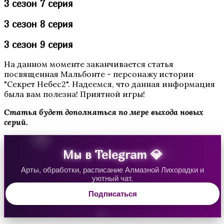
3 сезон 7 серия
3 сезон 8 серия
3 сезон 9 серия
На данном моменте заканчивается статья
посвященная Мальбонте - персонажу истории
"Секрет Небес2". Надеемся, что данная информация
была вам полезна! Приятной игры!
Паруса в тумане
Статья будет дополняться по мере выхода новых
серий.
Мы в Telegram 💎
Арты, обработки, расписание Алмазной Лихорадки и
уютный чат.
Подписаться