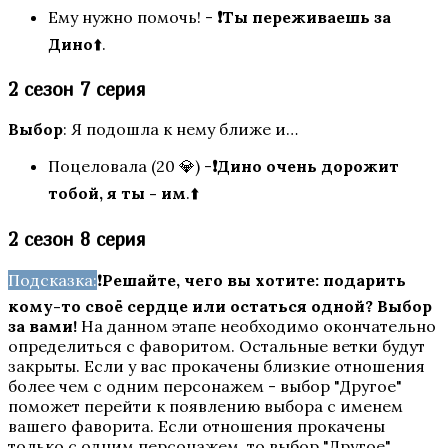
Ему нужно помочь! -
❗Ты переживаешь за
Дино
⬆️.
Любовь со Звёзд
2 сезон 7 серия
Выбор
: Я подошла к нему ближе и…
Поцеловала (20 💎)
-
❗Дино очень дорожит
тобой, я ты - им
.⬆️
2 сезон 8 серия
Дракула. История Любви
Подсказка:
❗
Решайте, чего вы хотите: подарить
кому-то своё сердце или остаться одной? Выбор
за вами!
На данном этапе необходимо окончательно
определиться с фаворитом. Остальные ветки будут
закрыты. Если у вас прокачены близкие отношения
более чем с одним персонажем - выбор "Другое"
поможет перейти к появлению выбора с именем
вашего фаворита. Если отношения прокачены
только с одним персонажем, то выбор "Другое"