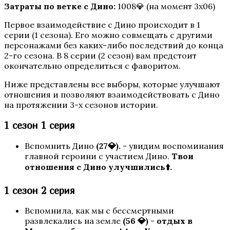
Затраты по ветке с Дино:
1008💎 (на момент 3х06)
Первое взаимодействие с Дино происходит в 1
серии (1 сезона). Его можно совмещать с другими
персонажами без каких-либо последствий до конца
2-го сезона. В 8 серии (2 сезон) вам предстоит
окончательно определиться с фаворитом.
Ниже представлены все выборы, которые улучшают
Песнь о Красном Ниле
отношения и позволяют взаимодействовать с Дино
на протяжении 3-х сезонов истории.
1 сезон 1 серия
Вспомнить Дино
(27💎).
- увидим воспоминания
главной героини с участием Дино.
Твои
отношения с Дино улучшились⬆️.
1 сезон 2 серия
Игра в ТЭГ
Вспомнила, как мы с бессмертными
развлекались на земле
(56 💎)
-
отдых в