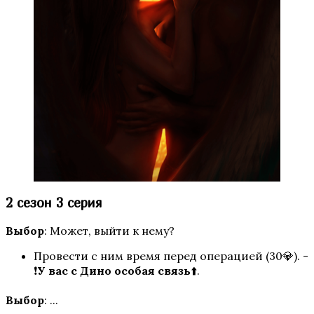
Ярость Титанов
Путь Валькирии
2 сезон 3 серия
Выбор
: Может, выйти к нему?
Провести с ним время перед операцией (30💎). -
❗
У вас с Дино особая связь
⬆️.
Выбор
: ...