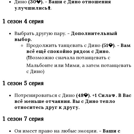
Дино
(30💎).
- Ваши с Дино отношения
улучшились⬆️.
1 сезон 4 серия
Выбрать другую пару.
- Дополнительный
выбор.
Пси
Продолжить танцевать с Дино
(51💎)
.
- Вам
всё ещё спокойно рядом с Дино.
(❗Возможно сначала потанцевать с
Мальбонте или Мими, а затем потанцевать
с Дино)
1 сезон 5 серия
Потренироваться с Дино
(48💎).
+1 Сила🤜. В Вас
всё меньше отчаяния. Вы с Дино тепло
Теодора
относитесь друг к другу.
1 сезон 7 серия
Он имеет право на любые эмоции.
- Ваши с