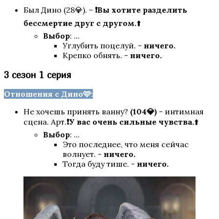
Был Дино (28💎). -
❗Вы хотите разделить
Я охочусь на тебя
бессмертие друг с другом.
⬆️
Выбор
: ...
Углубить поцелуй. -
ничего.
Крепко обнять. -
ничего.
3 сезон 1 серия
Отношения с Дино🩷:
Не хочешь принять ванну?
(104💎)
- интимная
В Ритме Страсти
сцена. Арт.
❗У вас очень сильные чувства.
⬆️
Выбор
: ...
Это последнее, что меня сейчас
волнует. -
ничего.
Тогда буду тише. -
ничего.