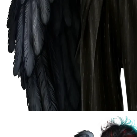
Шифр Шекспира
Сага о Грозах