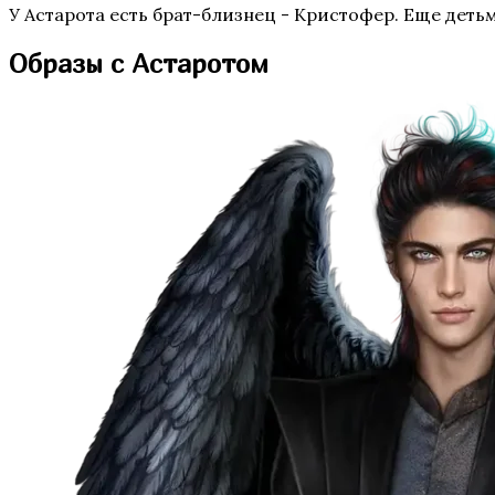
У Астарота есть брат-близнец - Кристофер. Еще детьм
Аверрис: Дитя Разлома
Образы с Астаротом
Бюро Параллельных Миров. Том 2