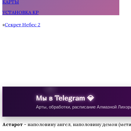
КАРТЫ
УСТАНОВКА КР
Тени Сентфора 2 — Вне времени
Секрет Небес 2
Home
Водяная Лилия
Мы в Telegram 💎
Арты, обработки, расписание Алмазной Лихора
Астарот
- наполовину ангел, наполовину демон (мети