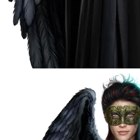
Там, Где Любовь Горит Вечно
Te Amo. Том 1: Залив надежды