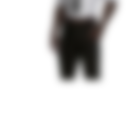
Секрет Небес 3 — Конец Вечности
Там, Где Любовь Горит Вечно