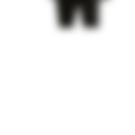
Бездушная
Эдемов Сад