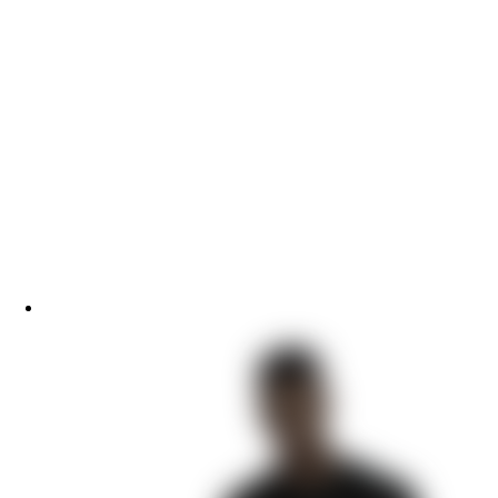
Песнь о Красном Ниле
Игра в ТЭГ