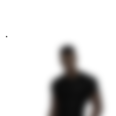
Кали: Пламя Сансары
W: Ловчая Времени