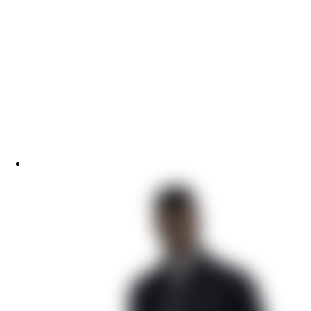
Ярость Титанов
Путь Валькирии