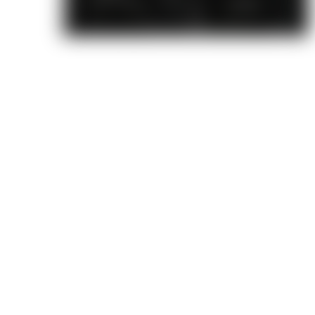
Сердце Треспии
Хроники Гладиаторов