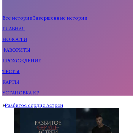
Все истории
Завершенные истории
ГЛАВНАЯ
Рождённая солнцем
НОВОСТИ
ФАВОРИТЫ
ПРОХОЖДЕНИЕ
ТЕСТЫ
КАРТЫ
УСТАНОВКА КР
Тени Сентфора 2 — Вне времени
Разбитое сердце Астреи
Home