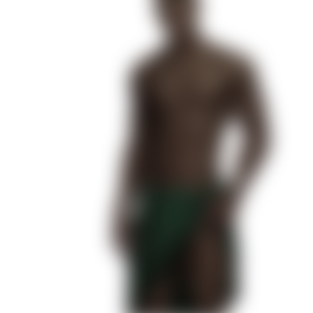
Я охочусь на тебя
В Ритме Страсти