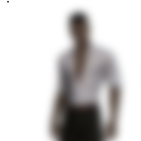
И поглотит нас морок
Секрет Небес — Реквием
Разбитое сердце Астреи