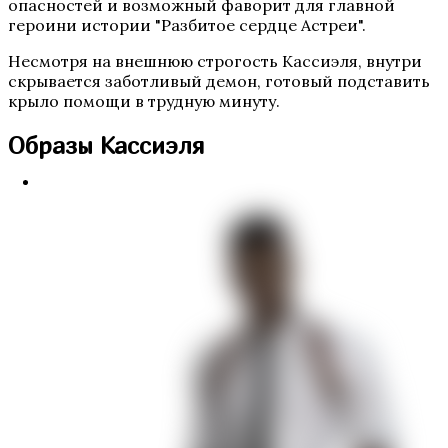
опасностей и возможный фаворит для главной
героини истории "Разбитое сердце Астреи".
Несмотря на внешнюю строгость Кассиэля, внутри
скрывается заботливый демон, готовый подставить
Бюро Параллельных Миров. Том 2
крыло помощи в трудную минуту.
Образы Кассиэля
Te Amo. Том 2