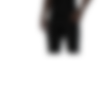
Любовь, Грех и Зло
Я охочусь на тебя 2