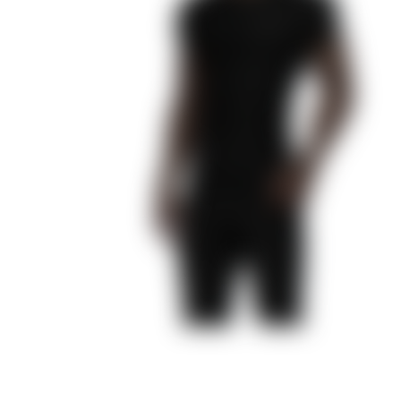
Секрет Небес 2
Роза Пустыни