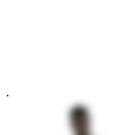
Te Amo. Том 1: Залив надежды
Пришествие Номер Три