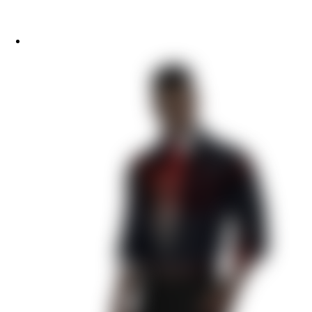
Моя Голливудская История
Рождённая Луной