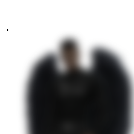
Арканум
По тонкому льду