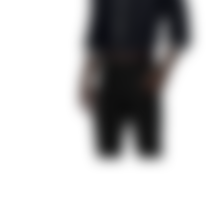
Любовь со Звёзд
Дракула. История Любви