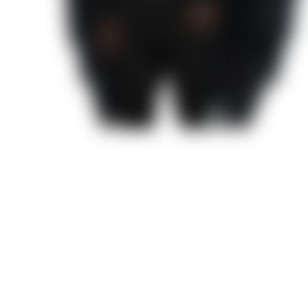
Грешный Лондон
Десять желаний Софи