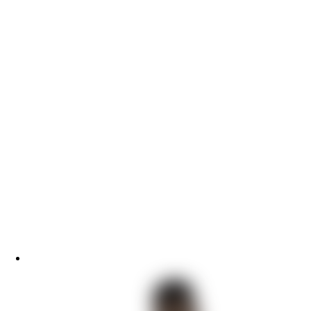
Легенда Ивы
Секрет Небес