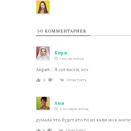
50
КОММЕНТАРИЕВ
Te Amo. Том 1: Залив надежды
Кири
1 месяц назад
Амрит... Я согласен, хех
Ответить
0
Ами
Пришествие Номер Три
4 месяцев назад
думала что будет кто то из кали но к мо
Ответить
1