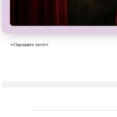
Секрет Небес 3 — Конец
Вечности
⭐Оцените тест⭐
Там, Где Любовь Горит Вечно