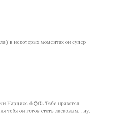
ла(( в некоторых моментах он супер
й Нарцисс 🩸💍🛐. Тебе нравятся
я тебя он готов стать ласковым... ну,