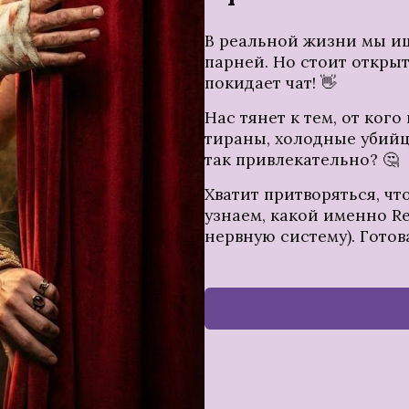
В реальной жизни мы и
парней. Но стоит откры
покидает чат! 👋
Нас тянет к тем, от ког
тираны, холодные убийц
так привлекательно? 🤔
Хватит притворяться, чт
узнаем, какой именно Re
нервную систему). Готов