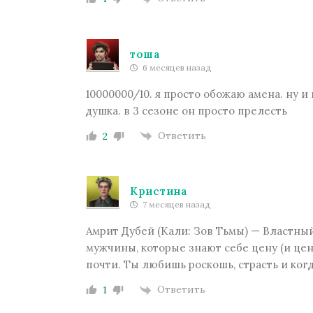
тоша
6 месяцев назад
10000000/10. я просто обожаю амена. ну и
Пропавшие
душка. в 3 сезоне он просто прелесть
Ответить
2
Кристина
7 месяцев назад
Амрит Дубей (Кали: Зов Тьмы) — Властны
мужчины, которые знают себе цену (и цена 
Бюро Параллельных Миров
почти. Ты любишь роскошь, страсть и ког
Ответить
1