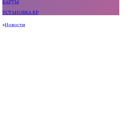
КАРТЫ
УСТАНОВКА КР
Тени Сентфора 2 — Вне времени
Новости
Home
Водяная Лилия