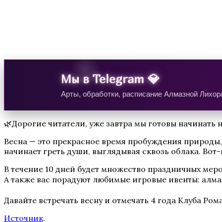
Аверрис: Дитя Разлома
Мы в Telegram 💎
Арты, обработки, расписание Алмазной Лихора
🌿Дорогие читатели, уже завтра мы готовы начинать 
Бюро Параллельных Миров. Том 2
Весна — это прекрасное время пробуждения природы,
начинает греть души, выглядывая сквозь облака. Вот-
В течение 10 дней будет множество праздничных меро
А также вас порадуют любимые игровые ивенты: алмаз
Давайте встречать весну и отмечать 4 года Клуба Ром
Источник
.