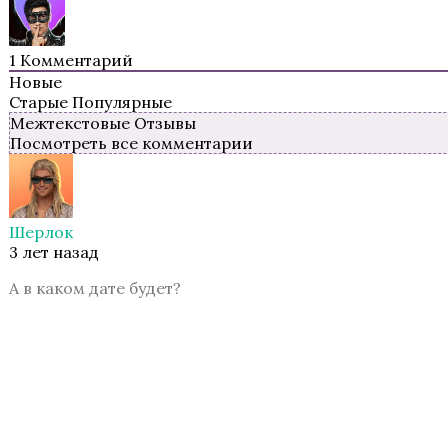
Там, Где Любовь Горит Вечно
1
Комментарий
Новые
Старые
Популярные
Межтекстовые Отзывы
Посмотреть все комментарии
Шерлок
Te Amo. Том 1: Залив надежды
3 лет назад
А в каком дате будет?