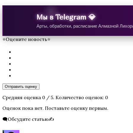
Te Amo. Том 2
Мы в Telegram 💎
Арты, обработки, расписание Алмазной Лихора
⭐Оцените новость⭐
Секрет Небес 3 — Конец Вечности
Отправить оценку
Средняя оценка
0
/ 5. Количество оценок:
0
Оценок пока нет. Поставьте оценку первым.
🗨️Обсудите статью✍️