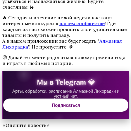
улыбаться и наслаждаться жизнью. Будьте
счастливы! 💫
🔥 Сегодня и в течение целой недели вас ждут
Секрет Небес 3 — Конец Вечности
интересные конкурсы в
нашем сообществе
! Где
каждый из вас сможет проявить свои удивительные
таланты и получить награду.
А в нашем приложении вас будет ждать "
Алмазная
Лихорадка
". Не пропустите! 💎
😘 Давайте вместе радоваться новому времени года
и играть в любимые истории.
Мы в Telegram 💎
Там, Где Любовь Горит Вечно
Арты, обработки, расписание Алмазной Лихорадки и
уютный чат.
Подписаться
⭐Оцените новость⭐