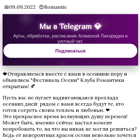
📅09.09.2022
😍Romantic
Мы в Telegram 💎
Бюро Параллельных Миров. Том 2
Арты, обработки, расписание Алмазной Лихорадки и
уютный чат.
Подписаться
🍁Отправляемся вместе с вами в осеннюю пору и
объявляем "Фестиваль Осени" Клуба Романтики
открытым! 🍂
Te Amo. Том 2
Пусть вас не пугает надвигающаяся прохлада
осенних дней: рядом с вами всегда будут те, кто
готов согреть своим теплом и любовью. ❤
Это прекрасное время волнующих душу перемен!
Может быть, именно сейчас настал момент
попробовать то, на что вы никак не могли решиться?
Ведь от невероятных красок осени невольно хочется