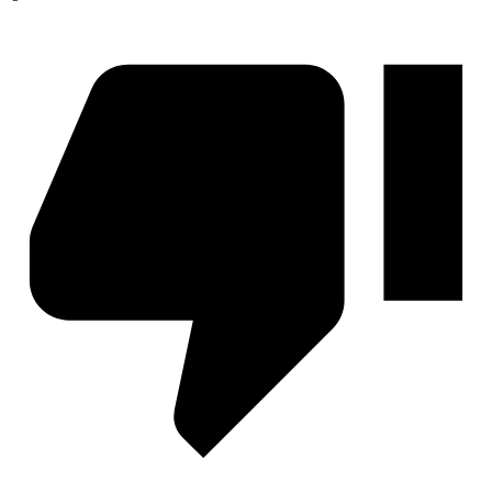
Любовь, Грех и Зло
Я охочусь на тебя 2