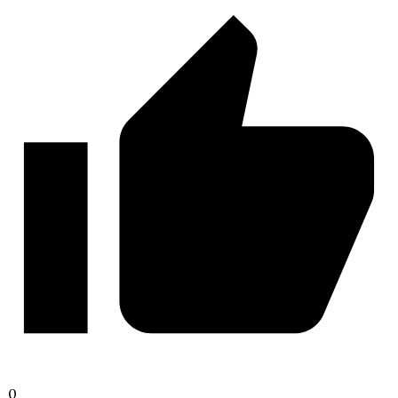
Кали: Пламя Сансары
W: Ловчая Времени
0