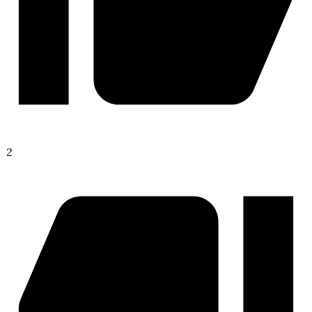
Шифр Шекспира
2
Сага о Грозах