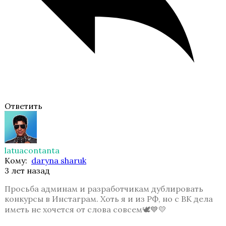
Ответить
Бездушная
latuacontanta
Кому:
daryna sharuk
3 лет назад
Просьба админам и разработчикам дублировать
конкурсы в Инстаграм. Хоть я и из РФ, но с ВК дела
иметь не хочется от слова совсем🕊💙💛
Эдемов Сад