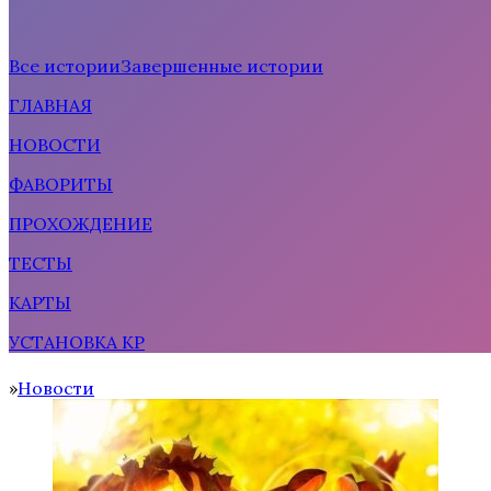
Все истории
Завершенные истории
ГЛАВНАЯ
Рождённая солнцем
НОВОСТИ
ФАВОРИТЫ
ПРОХОЖДЕНИЕ
ТЕСТЫ
КАРТЫ
УСТАНОВКА КР
Тени Сентфора 2 — Вне времени
Новости
Home