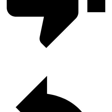
И поглотит нас морок
Секрет Небес — Реквием
Разбитое сердце Астреи