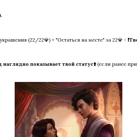
.
украшения (22/22💎) + "Остаться на месте" за 22💎 -
❗Тв
д наглядно показывает твой статус⬆️
(если ранее при