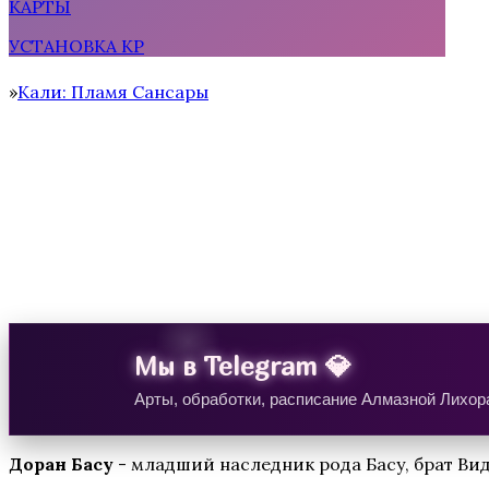
КАРТЫ
УСТАНОВКА КР
Тени Сентфора 2 — Вне времени
Кали: Пламя Сансары
Home
Водяная Лилия
Мы в Telegram 💎
Арты, обработки, расписание Алмазной Лихора
Доран Басу
- младший наследник рода Басу, брат Ви