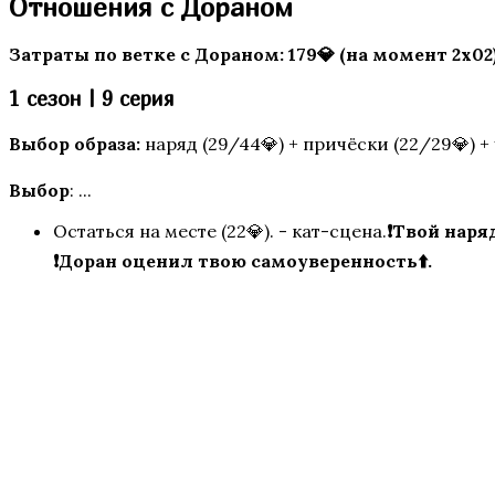
Отношения с Дораном
Пришествие Номер Три
Затраты по ветке с Дораном: 179💎 (на момент 2х02)
1 сезон | 9 серия
Выбор образа:
наряд (29/44💎) + причёски (22/29💎) + 
Выбор
: ...
Остаться на месте (22💎). - кат-сцена.
❗Твой наря
Пропавшие
❗Доран оценил твою самоуверенность⬆️.
Бюро Параллельных Миров