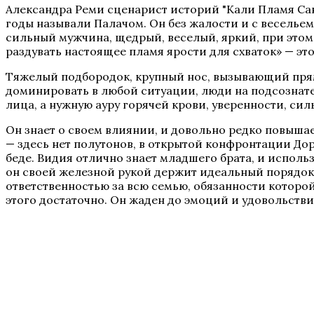
Александра Реми сценарист историй "Кали Пламя Са
годы называли Палачом. Он без жалости и с весельем 
Аверрис: Дитя Разлома
сильный мужчина, щедрый, веселый, яркий, при этом в
раздувать настоящее пламя ярости для схваток» — это 
Тяжелый подбородок, крупный нос, вызывающий прямо
доминировать в любой ситуации, люди на подсознатель
лица, а нужную ауру горячей крови, уверенности, сил
Он знает о своем влиянии, и довольно редко повышает
— здесь нет полутонов, в открытой конфронтации Дор
беде. Видия отлично знает младшего брата, и использ
он своей железной рукой держит идеальный порядок.
ответственностью за всю семью, обязанности которой
Бюро Параллельных Миров. Том 2
этого достаточно. Он жаден до эмоций и удовольствий,