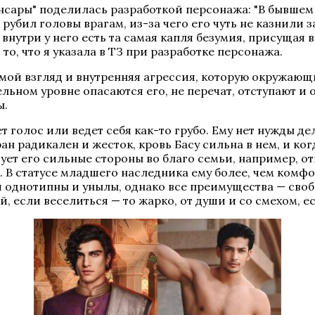
нсары" поделилась разработкой персонажа: "В бывшем
рубил головы врагам, из-за чего его чуть не казнили 
нутри у него есть та самая капля безумия, присущая в
то, что я указала в ТЗ при разработке персонажа.
й взгляд и внутренняя агрессия, которую окружающие
ном уровне опасаются его, не перечат, отступают и от
ы.
 голос или ведет себя как-то грубо. Ему нет нужды де
ан радикален и жесток, кровь Басу сильна в нем, и к
ует его сильные стороны во благо семьи, например, от
 В статусе младшего наследника ему более, чем комф
 однотипны и унылы, однако все преимущества — свобод
 если веселиться — то жарко, от души и со смехом, есл