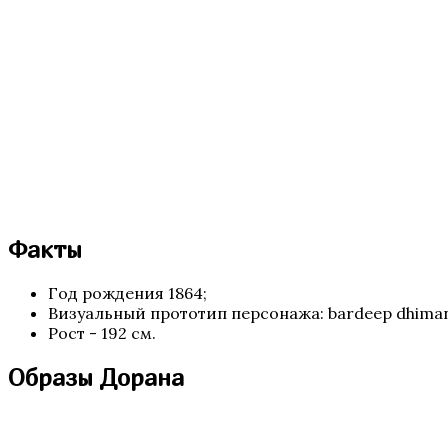
Te Amo. Том 2
Факты
Секрет Небес 3 — Конец Вечности
Год рождения 1864;
Визуальный прототип персонажа: bardeep dhiman 
Рост - 192 см.
Образы Дорана