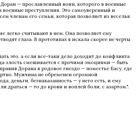
 Доран — прославленный воин, которого в военные
за военные преступления. Это самоуверенный и
сем членам его семьи, которая позволяет из веселья
 легко считывают в нем. Она позволяет ему
водят глаза. В прототипах я искала скорее не черты
лать это, а если все-таки дело доходит до конфликта
огда злость смешивается с прочими эмоциями — быть
правив Дорана в родовое гнездо — поместье Басу, где
ортно. Мужчина не обременен огромной
а, деньги, безнаказанность — у него есть, и ему
и драться — то до крови и воплей боли, с азартом.".