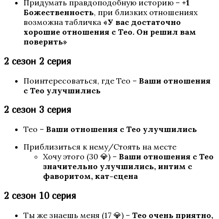
Придумать правдоподобную историю –
+1
И поглотит нас морок
Божественность
, при близких отношениях
возможна табличка
«У вас достаточно
хорошие отношения с Тео. Он решил вам
поверить»
2 сезон 2 серия
Поинтересоваться, где Тео –
Ваши отношения
с Тео улучшились
2 сезон 3 серия
Секрет Небес — Реквием
Тео –
Ваши отношения с Тео улучшились
Приблизиться к нему/Стоять на месте
Хочу этого (30 💎) –
Ваши отношения с Тео
значительно улучшились, интим с
фаворитом, кат-сцена
2 сезон 10 серия
Ты же знаешь меня (17 💎) –
Тео очень приятно,
Разбитое сердце Астреи