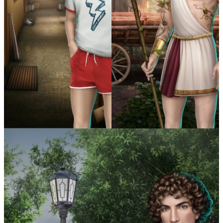
Секрет Небес 3 — Конец Вечности
Там, Где Любовь Горит Вечно