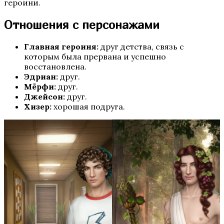
героини.
Отношения с персонажами
Бюро Параллельных Миров. Том 2
Главная героиня:
друг детства, связь с
которым была прервана и успешно
восстановлена.
Эдриан:
друг.
Мёрфи:
друг.
Джейсон:
друг.
Хизер:
хорошая подруга.
Te Amo. Том 2