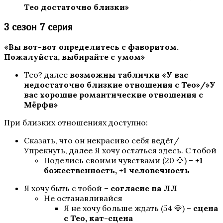
Тео достаточно близки»
3 сезон 7 серия
«Вы вот-вот определитесь с фаворитом.
Пожалуйста, выбирайте с умом»
Тео? далее
возможны таблички «У вас
недостаточно близкие отношения с Тео»/»У
вас хорошие романтические отношения с
Кали: Пламя Сансары
Мёрфи»
При близких отношениях доступно:
Сказать, что он некрасиво себя ведёт/
Упрекнуть, далее Я хочу остаться здесь. С тобой
Поделись своими чувствами (20 💎) –
+1
божественность, +1 человечность
Я хочу быть с тобой –
согласие на ЛЛ
Не останавливайся
W: Ловчая Времени
Я не хочу больше ждать (54 💎) –
сцена
с Тео, кат-сцена