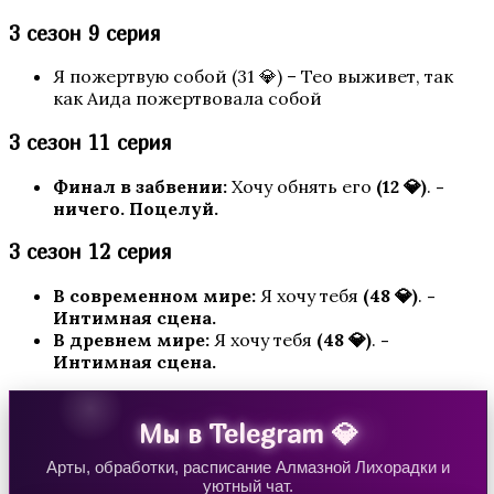
3 сезон 9 серия
Я пожертвую собой (31 💎) – Тео выживет, так
как Аида пожертвовала собой
3 сезон 11 серия
Финал в забвении:
Хочу обнять его
(12 💎)
.
-
Любовь, Грех и Зло
ничего. Поцелуй.
3 сезон 12 серия
В современном мире:
Я хочу тебя
(48 💎)
.
-
Интимная сцена.
В древнем мире:
Я хочу тебя
(48 💎)
.
-
Интимная сцена.
Мы в Telegram 💎
Я охочусь на тебя 2
Арты, обработки, расписание Алмазной Лихорадки и
уютный чат.