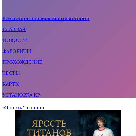
Все истории
Завершенные истории
ГЛАВНАЯ
Рождённая солнцем
НОВОСТИ
ФАВОРИТЫ
ПРОХОЖДЕНИЕ
ТЕСТЫ
КАРТЫ
УСТАНОВКА КР
Тени Сентфора 2 — Вне времени
Ярость Титанов
Home