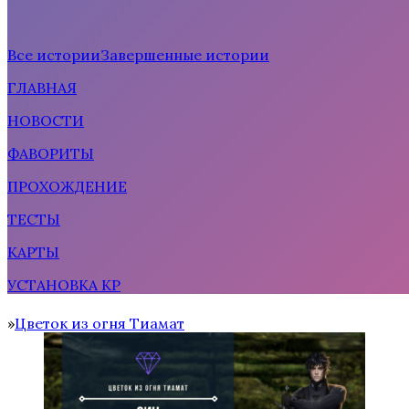
Все истории
Завершенные истории
ГЛАВНАЯ
Рождённая солнцем
НОВОСТИ
ФАВОРИТЫ
ПРОХОЖДЕНИЕ
ТЕСТЫ
КАРТЫ
УСТАНОВКА КР
Тени Сентфора 2 — Вне времени
Цветок из огня Тиамат
Home