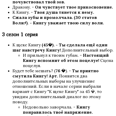
почувствовал твой зов.
Дракону. -
Он чувствует твое прикосновение.
К Кингу. -
Твоя душа тянется к нему.
Сжала зубы и промолчала. (30 статов
Воли⚡)
.
- Кингу уважает твою силу воли.
3 сезон 1 серия
К щеке Кингу
(45💎). - Ты сделала ещё один
шаг навстречу Кингу!
Дополнительный выбор.
Моя Голливудская История
И прильнул к твоим губам. -
Настоящий
Кингу вспомнит об этом поцелуе!
Сцена
поцелуя.
Будет тебе мешать? (
76 💎
). -
Ты приятно
смутила Кингу! Арт.
Появится два
дополнительных выборы на улучшение
отношений. Если в начале серии выбрали
вариант с Кингу "К щеке Кингу" за 45 💎, то
увидим дополнительный диалог по этому
поводу.
Недовольно заворчала. -
Кингу
Рождённая Луной
понравилось твоё напряжение.