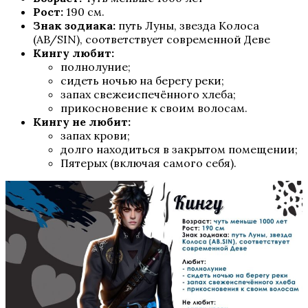
Рост:
190 см.
Знак зодиака:
путь Луны, звезда Колоса
(AB/SIN), соответствует современной Деве
Секрет Небес 3 — Конец Вечности
Кингу любит:
полнолуние;
сидеть ночью на берегу реки;
запах свежеиспечённого хлеба;
прикосновение к своим волосам.
Кингу не любит:
запах крови;
долго находиться в закрытом помещении;
Пятерых (включая самого себя).
Там, Где Любовь Горит Вечно