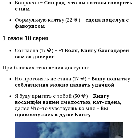
Вопросов –
Син рад, что вы готовы говорить
с ним
Формульную клятву (22 💎) –
сцена поцелуя с
фаворитом
1 сезон 10 серия
Пси
Согласна (17 💎) –
+1 Воля, Кингу благодарен
вам за доверие
При близких отношения доступно:
Но прогонять не стала (17 💎) –
Вашу попытку
соблазнения можно назвать удачной
Я буду прыгать с тобой (50 💎) –
Кингу
восхищён вашей смелостью
,
кат-сцена,
далее Что-то чувствуешь ко мне –
Вы
Теодора
прикоснулись к душе Кингу