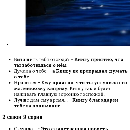
Я охочусь на тебя
Вытащить тебя отсюда? -
Кингу приятно, что
ты заботишься о нём
В Ритме Страсти
Думала о тебе. -
а Кингу не прекращал думать
о тебе.
Нравится -
Ему приятно, что ты уступила его
маленькому капризу
. Кингу так и будет
наживать главную героиню госпожой.
Лучше дам ему время… -
Кингу благодарен
тебе за понимание
2 сезон 9 серия
Скучала… -
Это единственная новость,