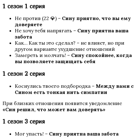
1 сезон 1 серия
Не против (22 💎) –
Сину приятно, что вы ему
доверяете
Не хочу тебя напрягать –
Сину приятна ваша
забота
Как… Как ты это сделал? – не влияет, но при
другом варианте ухудшение отношений
Замереть и молчать! –
Сину спокойнее, когда
Любовь, Грех и Зло
вы позволяете защищать себя
1 сезон 2 серия
Коснулись твоего подбородка –
Между вами с
Сином есть тонкая нить симпатии
При близких отношения появится уведомление
«Син решил, что может вам доверять»
1 сезон 3 серия
Я охочусь на тебя 2
Мог упасть! –
Сину приятна ваша забота