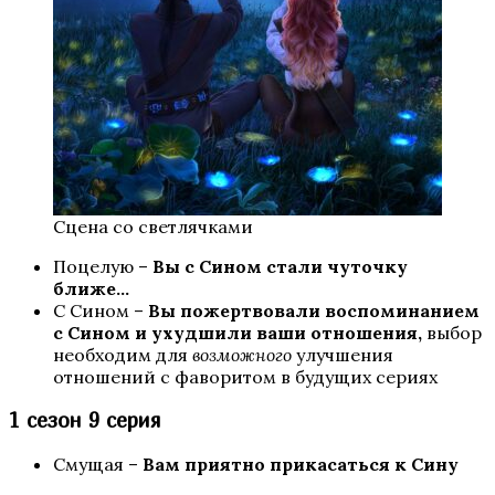
Секрет Небес 2
Сцена со светлячками
Поцелую –
Вы с Сином стали чуточку
ближе…
С Сином –
Вы пожертвовали воспоминанием
с Сином и ухудшили ваши отношения,
выбор
необходим для
возможного
улучшения
отношений с фаворитом в будущих сериях
Роза Пустыни
1 сезон 9 серия
Смущая –
Вам приятно прикасаться к Сину