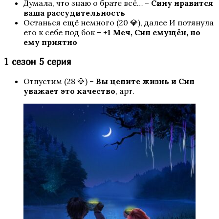
Думала, что знаю о брате всё… –
Сину нравится
ваша рассудительность
Останься ещё немного (20 💎), далее И потянула
его к себе под бок –
+1 Меч, Син смущён, но
ему приятно
1 сезон 5 серия
Отпустим (28 💎) –
Вы цените жизнь и Син
Песнь о Красном Ниле
уважает это качество
, арт.
Игра в ТЭГ