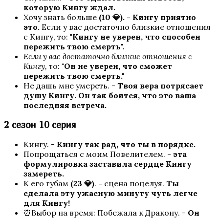
Высокий прибой
которую Кингу ждал.
Хочу знать больше
(10 💎).
- Кингу приятно
это.
Если у вас достаточно близкие отношения
с Кингу, то:
"Кингу не уверен, что способен
пережить твою смерть".
Если у вас достаточно близкие отношения с
Кингу,
то:
"Он не уверен, что сможет
пережить твою смерть."
Не дашь мне умереть. -
Твоя вера потрясает
душу Кингу. Он так боится, что это ваша
последняя встреча.
Тени Сентфора
2 сезон 10 серия
Кингу. -
Кингу так рад, что ты в порядке.
Попрощаться с моим Повелителем. -
эта
формулировка заставила сердце Кингу
замереть.
К его губам
(23 💎)
.
-
сцена поцелуя.
Ты
сделала эту ужасную минуту чуть легче
для Кингу!
⏰Выбор на время: Побежала к Дракону. -
Он
Королева за 30 Дней