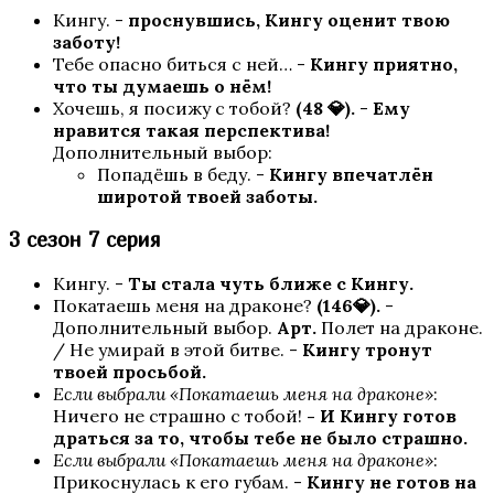
Кингу. -
проснувшись, Кингу оценит твою
заботу!
Тебе опасно биться с ней… -
Кингу приятно,
что ты думаешь о нём!
Хочешь, я посижу с тобой?
(48 💎).
-
Ему
нравится такая перспектива!
Дополнительный выбор:
Попадёшь в беду. -
Кингу впечатлён
широтой твоей заботы.
3 сезон 7 серия
Кингу. -
Ты стала чуть ближе с Кингу.
Покатаешь меня на драконе?
(146💎).
-
Дополнительный выбор.
Арт.
Полет на драконе.
/ Не умирай в этой битве. -
Кингу тронут
твоей просьбой.
Если выбрали
«Покатаешь меня на драконе»
:
Ничего не страшно с тобой!
- И Кингу готов
драться за то, чтобы тебе не было страшно.
Если выбрали
«Покатаешь меня на драконе»
:
Прикоснулась к его губам. -
Кингу не готов на