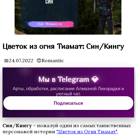
Водяная Лилия
Цветок из огня Тиамат: Син/Кингу
📅24.07.2022
😍Romantic
Мы в Telegram 💎
Арты, обработки, расписание Алмазной Лихорадки и
уютный чат.
Аверрис: Дитя Разлома
Подписаться
Син
/
Кингу
- пожалуй один из самых таинственных
персонажей истории
"Цветок из Огня Тиамат"
,