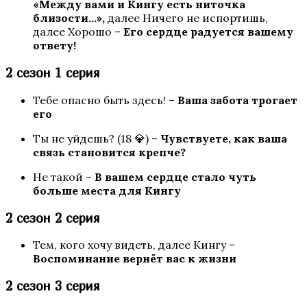
«Между вами и Кингу есть ниточка
близости…»,
далее Ничего не испортишь,
далее Хорошо –
Его сердце радуется вашему
ответу!
2 сезон 1 серия
Сердце Треспии
Тебе опасно быть здесь! –
Ваша забота трогает
его
Ты не уйдешь? (18 💎) –
Чувствуете, как ваша
связь становится крепче?
Не такой –
В вашем сердце стало чуть
больше места для Кингу
2 сезон 2 серия
Хроники Гладиаторов
Тем, кого хочу видеть, далее Кингу –
Воспоминание вернёт вас к жизни
2 сезон 3 серия