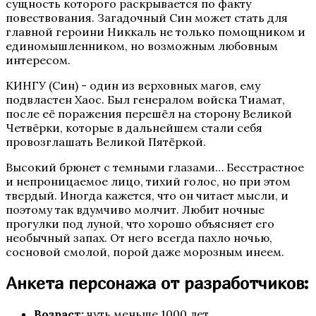
сущность которого раскрывается по факту
повествования. Загадочный Син может стать для
главной героини Никкаль не только помощником и
единомышленником, но возможным любовным
интересом.
Бюро Параллельных Миров. Том 2
КИНГУ (Син) - один из верховных магов, ему
подвластен Хаос. Был генералом войска Тиамат,
после её поражения перешёл на сторону Великой
Четвёрки, которые в дальнейшем стали себя
провозглашать Великой Пятёркой.
Высокий брюнет с темными глазами… Бесстрастное
и непроницаемое лицо, тихий голос, но при этом
твердый. Иногда кажется, что он читает мысли, и
поэтому так вдумчиво молчит. Любит ночные
Te Amo. Том 2
прогулки под луной, что хорошо объясняет его
необычный запах. От него всегда пахло ночью,
сосновой смолой, порой даже морозным инеем.
Анкета персонажа от разработчиков:
Возраст:
чуть меньше 1000 лет