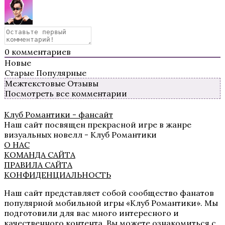
Секрет Небес 3 — Конец Вечности
0
комментариев
Новые
Старые
Популярные
Межтекстовые Отзывы
Посмотреть все комментарии
Клуб Романтики - фансайт
Наш сайт посвящен прекрасной игре в жанре
визуальных новелл - Клуб Романтики
О НАС
Там, Где Любовь Горит Вечно
КОМАНДА САЙТА
ПРАВИЛА САЙТА
КОНФИДЕНЦИАЛЬНОСТЬ
Наш сайт представляет собой сообщество фанатов
популярной мобильной игры «Клуб Романтики». Мы
подготовили для вас много интересного и
качественного контента. Вы можете ознакомиться с