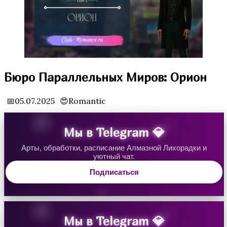
Водяная Лилия
Бюро Параллельных Миров: Орион
📅05.07.2025
😍Romantic
Мы в Telegram 💎
Арты, обработки, расписание Алмазной Лихорадки и
уютный чат.
Аверрис: Дитя Разлома
Подписаться
Мы в Telegram 💎