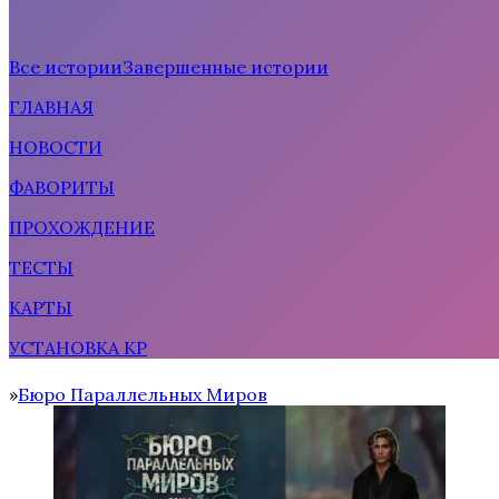
Все истории
Завершенные истории
ГЛАВНАЯ
Рождённая солнцем
НОВОСТИ
ФАВОРИТЫ
ПРОХОЖДЕНИЕ
ТЕСТЫ
КАРТЫ
УСТАНОВКА КР
Тени Сентфора 2 — Вне времени
Бюро Параллельных Миров
Home