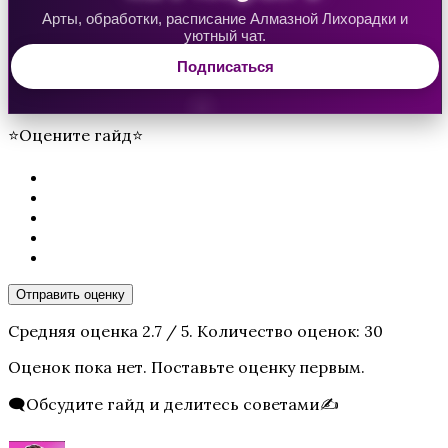
Арты, обработки, расписание Алмазной Лихорадки и
уютный чат.
Подписаться
Бюро Параллельных Миров. Том 2
⭐Оцените гайд⭐
Отправить оценку
Te Amo. Том 2
Средняя оценка
2.7
/ 5. Количество оценок:
30
Оценок пока нет. Поставьте оценку первым.
🗨️Обсудите гайд и делитесь советами✍️