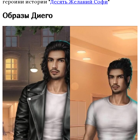
героини истории "
Десять Желаний Софи
"
Образы Диего
Бюро Параллельных Миров. Том 2
Te Amo. Том 2