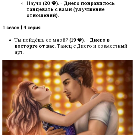
Научи
(20 💎)
. -
Диего понравилось
И поглотит нас морок
танцевать с вами
(улучшение
отношений)
.
1 сезон | 4 серия
Ты пойдёшь со мной?
(19 💎)
. -
Диего в
восторге от вас.
Танец с Диего и совместный
арт.
Секрет Небес — Реквием
Разбитое сердце Астреи