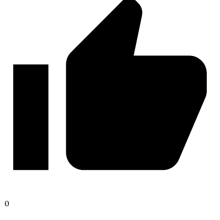
Любовь со Звёзд
Дракула. История Любви
0