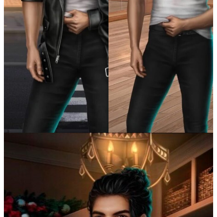
Секрет Небес 3 — Конец Вечности
Там, Где Любовь Горит Вечно