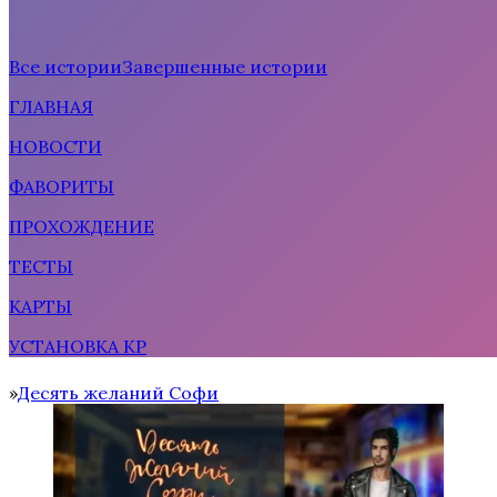
Все истории
Завершенные истории
ГЛАВНАЯ
Рождённая солнцем
НОВОСТИ
ФАВОРИТЫ
ПРОХОЖДЕНИЕ
ТЕСТЫ
КАРТЫ
УСТАНОВКА КР
Тени Сентфора 2 — Вне времени
Десять желаний Софи
Home