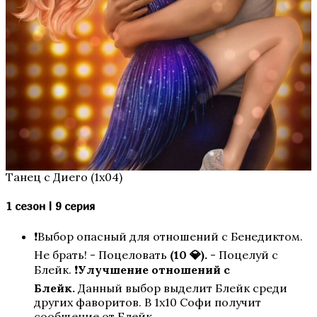
Бездушная
Танец с Диего (1х04)
1 сезон | 9 серия
❗Выбор опасный для отношений с Бенедиктом.
Не брать! - Поцеловать
(10 💎).
- Поцелуй с
Блейк. ❗
Улучшение отношений с
Блейк.
Данный выбор выделит Блейк среди
других фаворитов. В 1х10 Софи получит
Эдемов Сад
сообщение от Блейк.