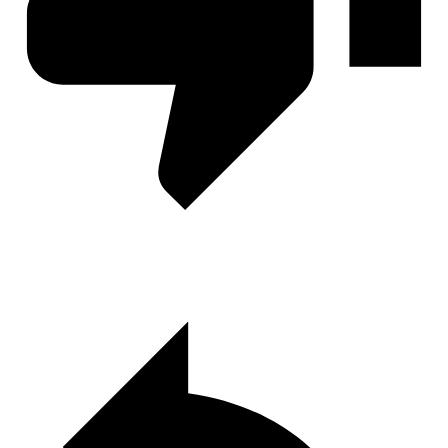
Грешный Лондон
Десять желаний Софи