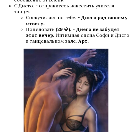
С Диего. - отправитесь навестить учителя
танцев.
Соскучилась по тебе. -
Диего рад вашему
ответу.
Поцеловать
(29
💎
)
. -
Диего не забудет
этот вечер.
Интимная сцена Софи и Диего
в танцевальном зале.
Арт.
Кали: Пламя Сансары
W: Ловчая Времени