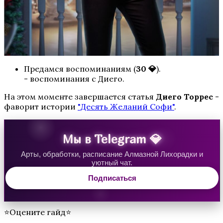
Предамся воспоминаниям (
30 💎
).
Пси
-
воспоминания с Диего.
На этом моменте завершается статья
Диего Торрес
-
фаворит истории
"Десять Желаний Софи"
.
Мы в Telegram 💎
Арты, обработки, расписание Алмазной Лихорадки и
уютный чат.
Теодора
Подписаться
⭐Оцените гайд⭐