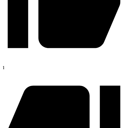
Арканум
1
По тонкому льду