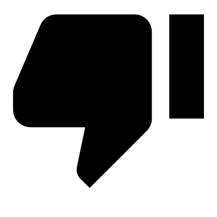
Легенда Ивы
Секрет Небес