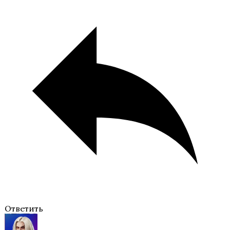
Я охочусь на тебя
В Ритме Страсти
Ответить