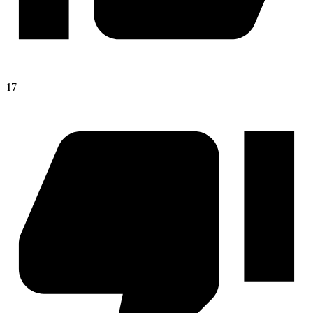
17
Моя Голливудская История
Рождённая Луной