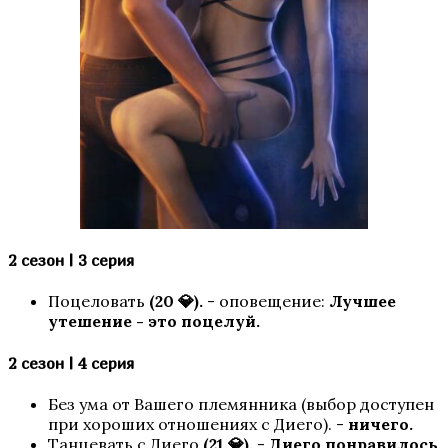
Любовь, Грех и Зло
2 сезон | 3 серия
Поцеловать
(20 💎).
-
оповещение:
Лучшее
утешение - это поцелуй.
2 сезон | 4 серия
Я охочусь на тебя 2
Без ума от Вашего племянника (выбор доступен
при хороших отношениях с Диего). -
ничего.
Танцевать с Диего
(21 💎).
-
Диего понравилось