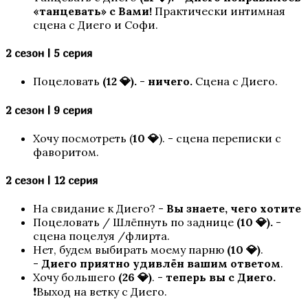
«танцевать» с Вами!
Практически интимная
сцена с Диего и Софи.
2 сезон | 5 серия
Поцеловать
(12 💎).
-
ничего.
Сцена с Диего.
2 сезон | 9 серия
Песнь о Красном Ниле
Хочу посмотреть (
10 💎
). -
сцена переписки с
фаворитом.
2 сезон | 12 серия
На свидание к Диего? -
Вы знаете, чего хотите
Поцеловать / Шлёпнуть по заднице
(10 💎).
-
сцена поцелуя /флирта.
Нет, будем выбирать моему парню
(10 💎)
.
-
Диего приятно удивлён вашим ответом
.
Игра в ТЭГ
Хочу большего
(26 💎)
. -
теперь вы с Диего.
❗Выход на ветку с Диего.